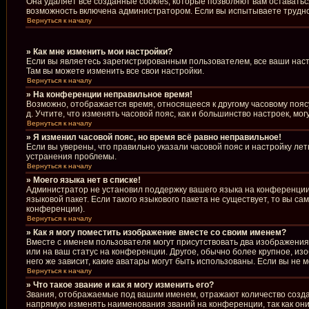
Она удаляет все созданные cookies, которые позволяют вам оставать
возможность включена администратором. Если вы испытываете труднос
Вернуться к началу
» Как мне изменить мои настройки?
Если вы являетесь зарегистрированным пользователем, все ваши наст
Там вы можете изменить все свои настройки.
Вернуться к началу
» На конференции неправильное время!
Возможно, отображается время, относящееся к другому часовому поясу, 
д. Учтите, что изменять часовой пояс, как и большинство настроек, м
Вернуться к началу
» Я изменил часовой пояс, но время всё равно неправильное!
Если вы уверены, что правильно указали часовой пояс и настройку ле
устранения проблемы.
Вернуться к началу
» Моего языка нет в списке!
Администратор не установил поддержку вашего языка на конференции,
языковой пакет. Если такого языкового пакета не существует, то вы 
конференции).
Вернуться к началу
» Как я могу поместить изображение вместе со своим именем?
Вместе с именем пользователя могут присутствовать два изображения.
или на ваш статус на конференции. Другое, обычно более крупное, из
него же зависит, какие аватары могут быть использованы. Если вы н
Вернуться к началу
» Что такое звание и как я могу изменить его?
Звания, отображаемые под вашим именем, отражают количество созд
напрямую изменять наименования званий на конференции, так как он