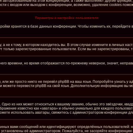
ся авторизованным на этой конференции, а также выполняют другие функции,
ти с входом или выходом с конференции, возможно, удаление cookies помож
Параметры и настройки пользователя
ройки хранятся в базе данных конференции. Чтобы изменить их, перейдите 
а не к тому, в котором находитесь вы. В этом случае измените в личных настро
огут только зарегистрированные пользователи. Если вы не зарегистрированы, 
тнего времени, но время отображается по-прежнему неверное, значит, непра
 или же просто никто не перевёл phpBB на ваш язык. Попробуйте узнать у 
сами можете перевести phpBB на свой язык. Дополнительную информацию вы м
 Одно из них может относиться к вашему званию, обычно это звёздочки, квад
ображение известно как «аватара» и обычно уникально для каждого пользоват
е можете использовать аватары, свяжитесь с администратором конференции дл
анных вами сообщений или идентифицируют определённых пользователей: н
и установлены её администратором. Пожалуйста, не засоряйте конференцию 