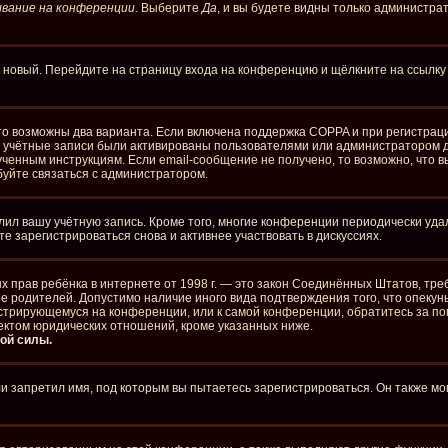
вание на конференции
. Выберите
Да
, и вы будете видны только администра
ть новый. Перейдите на страницу входа на конференцию и щёлкните на ссылк
то возможны два варианта. Если включена поддержка COPPA и при регистраци
е учётные записи были активированы пользователями или администратором д
ченным инструкциям. Если email-сообщение не получено, то возможно, что в
буйте связаться с администратором.
лил вашу учётную запись. Кроме того, многие конференции периодически уд
 зарегистрироваться снова и активнее участвовать в дискуссиях.
стных прав ребёнка в интернете от 1998 г. — это закон Соединённых Штатов, 
ие родителей. Допустимо наличие иного вида подтверждения того, что опе
егистрирующемуся на конференции, или к самой конференции, обратитесь за п
ектом юридических отношений, кроме указанных ниже.
ой силы.
 запретил имя, под которым вы пытаетесь зарегистрироваться. Он также мо