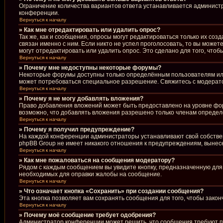
Ограничение количества вариантов ответа устанавливается админист
конференции.
Вернуться к началу
» Как мне отредактировать или удалить опрос?
Так же, как и сообщения, опросы могут редактироваться только их со
связан именно с ним. Если никто не успел проголосовать, то вы може
могут отредактировать или удалить опрос. Это сделано для того, что
Вернуться к началу
» Почему мне недоступны некоторые форумы?
Некоторые форумы доступны только определённым пользователям или 
может потребоваться специальное разрешение. Свяжитесь с модерат
Вернуться к началу
» Почему я не могу добавлять вложения?
Право добавления вложений может быть предоставлено на уровне фо
возможно, что добавлять вложения разрешено только членам определё
Вернуться к началу
» Почему я получил предупреждение?
На каждой конференции администраторы устанавливают свой собствен
phpBB Group не имеет никакого отношения к предупреждениям, вынесе
Вернуться к началу
» Как мне пожаловаться на сообщения модератору?
Рядом с каждым сообщением вы увидите кнопку, предназначенную для 
необходимых для оправки жалобы на сообщение.
Вернуться к началу
» Что означает кнопка «Сохранить» при создании сообщения?
Эта кнопка позволяет вам сохранять сообщения для того, чтобы закон
Вернуться к началу
» Почему моё сообщение требует одобрения?
Администратор конференции может решить, что сообщения требуют пр