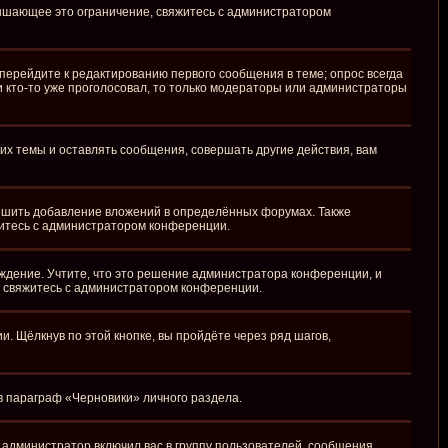
вышающее это ограничение, свяжитесь с администратором
перейдите к редактированию первого сообщения в теме; опрос всегда
ли кто-то уже проголосовал, то только модераторы или администраторы
х темы и оставлять сообщения, совершать другие действия, вам
ешить добавление вложений в определённых форумах. Также
житесь с администратором конференции.
ждение. Учтите, что это решение администратора конференции, и
, свяжитесь с администратором конференции.
 Щёлкнув по этой кнопке, вы пройдёте через ряд шагов,
 в параграф «Черновики» личного раздела.
администратор включил вас в группу пользователей, сообщения