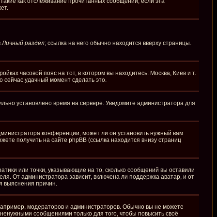
 такие как отслеживание прочитанных сообщений, если эта
ет.
в
Личный раздел
; ссылка на него обычно находится вверху страницы.
йках часовой пояс на тот, в котором вы находитесь: Москва, Киев и т.
то сейчас удачный момент сделать это.
вильно установлено время на сервере. Уведомите администратора для
администратора конференции, может ли он установить нужный вам
ожете получить на сайте phpBB (ссылка находится внизу страниц
ратики или точки, указывающие на то, сколько сообщений вы оставили
еля. От администратора зависит, включена ли поддержка аватар, и от
я выяснения причин.
апример, модераторов и администраторов. Обычно вы не можете
ненужными сообщениями только для того, чтобы повысить своё