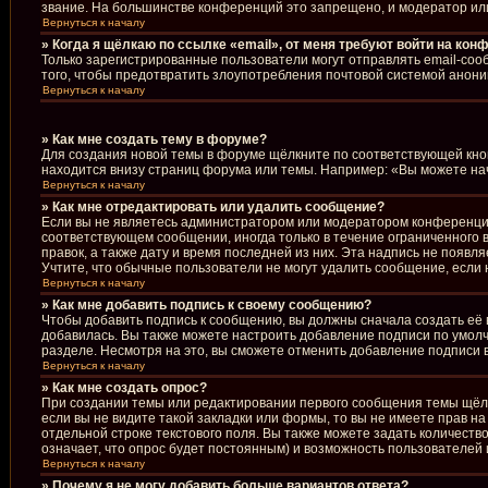
звание. На большинстве конференций это запрещено, и модератор ил
Вернуться к началу
» Когда я щёлкаю по ссылке «email», от меня требуют войти на кон
Только зарегистрированные пользователи могут отправлять email-соо
того, чтобы предотвратить злоупотребления почтовой системой анон
Вернуться к началу
» Как мне создать тему в форуме?
Для создания новой темы в форуме щёлкните по соответствующей кноп
находится внизу страниц форума или темы. Например: «Вы можете начи
Вернуться к началу
» Как мне отредактировать или удалить сообщение?
Если вы не являетесь администратором или модератором конференции
соответствующем сообщении, иногда только в течение ограниченного в
правок, а также дату и время последней из них. Эта надпись не появ
Учтите, что обычные пользователи не могут удалить сообщение, если н
Вернуться к началу
» Как мне добавить подпись к своему сообщению?
Чтобы добавить подпись к сообщению, вы должны сначала создать её 
добавилась. Вы также можете настроить добавление подписи по умол
разделе. Несмотря на это, вы сможете отменить добавление подписи
Вернуться к началу
» Как мне создать опрос?
При создании темы или редактировании первого сообщения темы щёл
если вы не видите такой закладки или формы, то вы не имеете прав н
отдельной строке текстового поля. Вы также можете задать количеств
означает, что опрос будет постоянным) и возможность пользователей 
Вернуться к началу
» Почему я не могу добавить больше вариантов ответа?