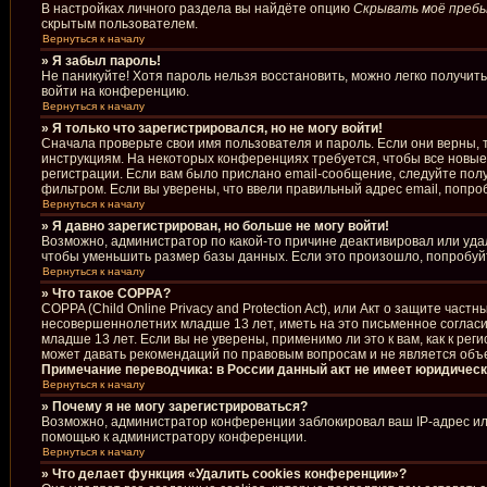
В настройках личного раздела вы найдёте опцию
Скрывать моё пребы
скрытым пользователем.
Вернуться к началу
» Я забыл пароль!
Не паникуйте! Хотя пароль нельзя восстановить, можно легко получи
войти на конференцию.
Вернуться к началу
» Я только что зарегистрировался, но не могу войти!
Сначала проверьте свои имя пользователя и пароль. Если они верны, 
инструкциям. На некоторых конференциях требуется, чтобы все новы
регистрации. Если вам было прислано email-сообщение, следуйте полу
фильтром. Если вы уверены, что ввели правильный адрес email, попро
Вернуться к началу
» Я давно зарегистрирован, но больше не могу войти!
Возможно, администратор по какой-то причине деактивировал или уда
чтобы уменьшить размер базы данных. Если это произошло, попробуйте
Вернуться к началу
» Что такое COPPA?
COPPA (Child Online Privacy and Protection Act), или Акт о защите ча
несовершеннолетних младше 13 лет, иметь на это письменное соглас
младше 13 лет. Если вы не уверены, применимо ли это к вам, как к р
может давать рекомендаций по правовым вопросам и не является объ
Примечание переводчика: в России данный акт не имеет юридическ
Вернуться к началу
» Почему я не могу зарегистрироваться?
Возможно, администратор конференции заблокировал ваш IP-адрес или
помощью к администратору конференции.
Вернуться к началу
» Что делает функция «Удалить cookies конференции»?