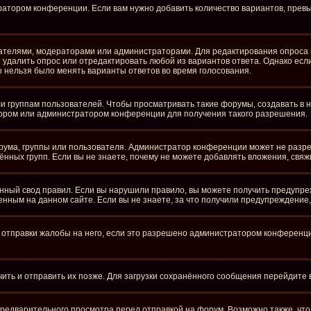
ратором конференции. Если вам нужно добавить количество вариантов, пре
здателями, модераторами или администраторами. Для редактирования опроса 
те удалить опрос или отредактировать любой из вариантов ответа. Однако ес
бы нельзя было менять варианты ответов во время голосования.
группам пользователей. Чтобы просматривать такие форумы, создавать в ни
ором или администратором конференции для получения такого разрешения.
рума, группы или пользователя. Администратор конференции может не разр
нных групп. Если вы не знаете, почему не можете добавлять вложения, свя
ный свод правил. Если вы нарушили правило, вы можете получить предупре
нным на данном сайте. Если вы не знаете, за что получили предупреждение
отправки жалобы на него, если это разрешено администратором конференции.
чить и отправить их позже. Для загрузки сохранённого сообщения перейдите
едварительного просмотра перед отправкой на форум. Возможно также, что 