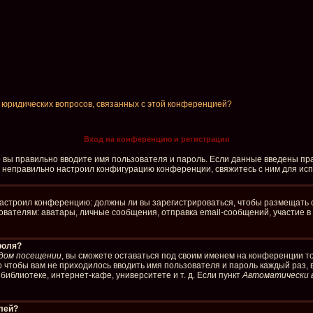
и юридических вопросов, связанных с этой конференцией?
Вход на конференцию и регистрация
о вы правильно вводите имя пользователя и пароль. Если данные введены пра
р неправильно настроил конфигурацию конференции, свяжитесь с ним для ис
р настроил конференцию: должны ли вы зарегистрироваться, чтобы размещать 
елям: аватары, личные сообщения, отправка email-сообщений, участие в груп
роля?
дом посещении
, вы сможете оставаться под своим именем на конференции то
го чтобы вам не приходилось вводить имя пользователя и пароль каждый раз,
иблиотеке, интернет-кафе, университете и т. д. Если пункт
Автоматически 
елей?