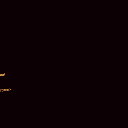
ии!
другов?