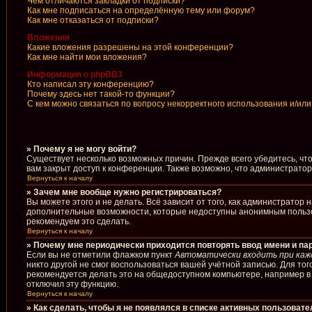
Чем отличаются закладки от подписки?
Как мне подписаться на определённую тему или форум?
Как мне отказаться от подписки?
Вложения
Какие вложения разрешены на этой конференции?
Как мне найти мои вложения?
Информация о phpBB3
Кто написал эту конференцию?
Почему здесь нет такой-то функции?
С кем можно связаться по вопросу некорректного использования и/ил
» Почему я не могу войти?
Существует несколько возможных причин. Прежде всего убедитесь, чт
вам закрыт доступ к конференции. Также возможно, что администрато
Вернуться к началу
» Зачем мне вообще нужно регистрироваться?
Вы можете этого и не делать. Всё зависит от того, как администрато
дополнительные возможности, которые недоступны анонимным пользоват
рекомендуем это сделать.
Вернуться к началу
» Почему мне периодически приходится повторять ввод имени и па
Если вы не отметили флажком пункт
Автоматически входить при каж
никто другой не смог воспользоваться вашей учётной записью. Для то
рекомендуется делать это на общедоступном компьютере, например в б
отключил эту функцию.
Вернуться к началу
» Как сделать, чтобы я не появлялся в списке активных пользоват