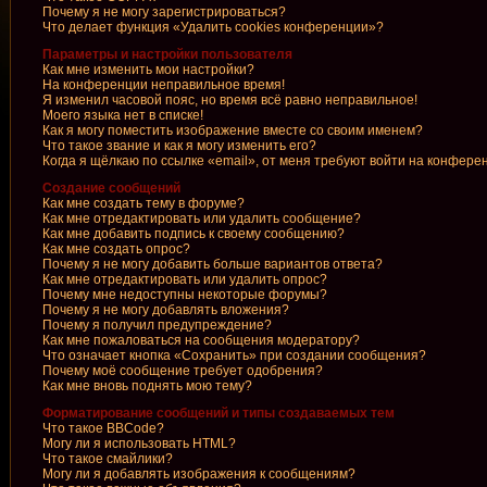
Почему я не могу зарегистрироваться?
Что делает функция «Удалить cookies конференции»?
Параметры и настройки пользователя
Как мне изменить мои настройки?
На конференции неправильное время!
Я изменил часовой пояс, но время всё равно неправильное!
Моего языка нет в списке!
Как я могу поместить изображение вместе со своим именем?
Что такое звание и как я могу изменить его?
Когда я щёлкаю по ссылке «email», от меня требуют войти на конфере
Создание сообщений
Как мне создать тему в форуме?
Как мне отредактировать или удалить сообщение?
Как мне добавить подпись к своему сообщению?
Как мне создать опрос?
Почему я не могу добавить больше вариантов ответа?
Как мне отредактировать или удалить опрос?
Почему мне недоступны некоторые форумы?
Почему я не могу добавлять вложения?
Почему я получил предупреждение?
Как мне пожаловаться на сообщения модератору?
Что означает кнопка «Сохранить» при создании сообщения?
Почему моё сообщение требует одобрения?
Как мне вновь поднять мою тему?
Форматирование сообщений и типы создаваемых тем
Что такое BBCode?
Могу ли я использовать HTML?
Что такое смайлики?
Могу ли я добавлять изображения к сообщениям?