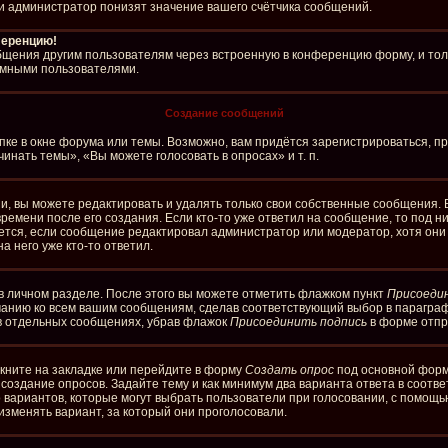
и администратор понизят значение вашего счётчика сообщений.
ференцию!
бщения другим пользователям через встроенную в конференцию форму, и тол
имными пользователями.
Создание сообщений
ке в окне форума или темы. Возможно, вам придётся зарегистрироваться, п
нать темы», «Вы можете голосовать в опросах» и т. п.
, вы можете редактировать и удалять только свои собственные сообщения. 
ремени после его создания. Если кто-то уже ответил на сообщение, то под 
ляется, если сообщение редактировал администратор или модератор, хотя он
а него уже кто-то ответил.
в личном разделе. После этого вы можете отметить флажком пункт
Присоеди
чанию ко всем вашим сообщениям, сделав соответствующий выбор в парагра
 в отдельных сообщениях, убрав флажок
Присоединить подпись
в форме отпр
кните на закладке или перейдите в форму
Создать опрос
под основной формо
а создание опросов. Задайте тему и как минимум два варианта ответа в соотв
о вариантов, которые могут выбрать пользователи при голосовании, с помощь
изменять вариант, за который они проголосовали.