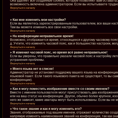
Она удаляет все созданные cookies, которые позволяют вам оставать
возможность включена администратором. Если вы испытываете труднос
Вернуться к началу
» Как мне изменить мои настройки?
Если вы являетесь зарегистрированным пользователем, все ваши наст
Там вы можете изменить все свои настройки.
Вернуться к началу
» На конференции неправильное время!
Возможно, отображается время, относящееся к другому часовому поясу, 
д. Учтите, что изменять часовой пояс, как и большинство настроек, м
Вернуться к началу
» Я изменил часовой пояс, но время всё равно неправильное!
Если вы уверены, что правильно указали часовой пояс и настройку ле
устранения проблемы.
Вернуться к началу
» Моего языка нет в списке!
Администратор не установил поддержку вашего языка на конференции,
языковой пакет. Если такого языкового пакета не существует, то вы 
конференции).
Вернуться к началу
» Как я могу поместить изображение вместе со своим именем?
Вместе с именем пользователя могут присутствовать два изображения.
или на ваш статус на конференции. Другое, обычно более крупное, из
него же зависит, какие аватары могут быть использованы. Если вы н
Вернуться к началу
» Что такое звание и как я могу изменить его?
Звания, отображаемые под вашим именем, отражают количество созд
напрямую изменять наименования званий на конференции, так как он