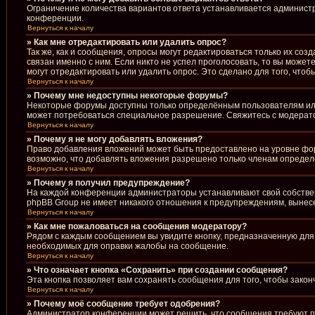
Ограничение количества вариантов ответа устанавливается админист
конференции.
Вернуться к началу
» Как мне отредактировать или удалить опрос?
Так же, как и сообщения, опросы могут редактироваться только их со
связан именно с ним. Если никто не успел проголосовать, то вы може
могут отредактировать или удалить опрос. Это сделано для того, что
Вернуться к началу
» Почему мне недоступны некоторые форумы?
Некоторые форумы доступны только определённым пользователям или 
может потребоваться специальное разрешение. Свяжитесь с модерат
Вернуться к началу
» Почему я не могу добавлять вложения?
Право добавления вложений может быть предоставлено на уровне фо
возможно, что добавлять вложения разрешено только членам определё
Вернуться к началу
» Почему я получил предупреждение?
На каждой конференции администраторы устанавливают свой собствен
phpBB Group не имеет никакого отношения к предупреждениям, вынесе
Вернуться к началу
» Как мне пожаловаться на сообщения модератору?
Рядом с каждым сообщением вы увидите кнопку, предназначенную для 
необходимых для оправки жалобы на сообщение.
Вернуться к началу
» Что означает кнопка «Сохранить» при создании сообщения?
Эта кнопка позволяет вам сохранять сообщения для того, чтобы закон
Вернуться к началу
» Почему моё сообщение требует одобрения?
Администратор конференции может решить, что сообщения требуют пр