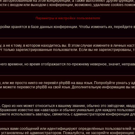
ся авторизованным на этой конференции, а также выполняют другие функции,
ти с входом или выходом с конференции, возможно, удаление cookies помож
Параметры и настройки пользователя
ройки хранятся в базе данных конференции. Чтобы изменить их, перейдите 
а не к тому, в котором находитесь вы. В этом случае измените в личных настро
огут только зарегистрированные пользователи. Если вы не зарегистрированы, 
тнего времени, но время отображается по-прежнему неверное, значит, непра
 или же просто никто не перевёл phpBB на ваш язык. Попробуйте узнать у 
сами можете перевести phpBB на свой язык. Дополнительную информацию вы м
 Одно из них может относиться к вашему званию, обычно это звёздочки, квад
ображение известно как «аватара» и обычно уникально для каждого пользоват
е можете использовать аватары, свяжитесь с администратором конференции дл
анных вами сообщений или идентифицируют определённых пользователей: н
и установлены её администратором. Пожалуйста, не засоряйте конференцию 