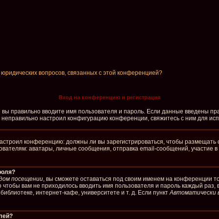
и юридических вопросов, связанных с этой конференцией?
Вход на конференцию и регистрация
о вы правильно вводите имя пользователя и пароль. Если данные введены пра
р неправильно настроил конфигурацию конференции, свяжитесь с ним для ис
р настроил конференцию: должны ли вы зарегистрироваться, чтобы размещать 
елям: аватары, личные сообщения, отправка email-сообщений, участие в груп
роля?
дом посещении
, вы сможете оставаться под своим именем на конференции то
го чтобы вам не приходилось вводить имя пользователя и пароль каждый раз,
иблиотеке, интернет-кафе, университете и т. д. Если пункт
Автоматически 
елей?