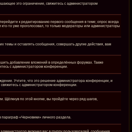
вышающее это ограничение, свяжитесь с администратором
перейдите к редактированию первого сообщения в теме; опрос всегда
ли кто-то уже проголосовал, то только модераторы или администраторы
х темы и оставлять сообщения, совершать другие действия, вам
ешить добавление вложений в определённых форумах. Также
житесь с администратором конференции.
ждение. Учтите, что это решение администратора конференции, и
, свяжитесь с администратором конференции.
 Щёлкнув по этой кнопке, вы пройдёте через ряд шагов,
 в параграф «Черновики» личного раздела.
администратор включил вас в группу пользователей, сообщения