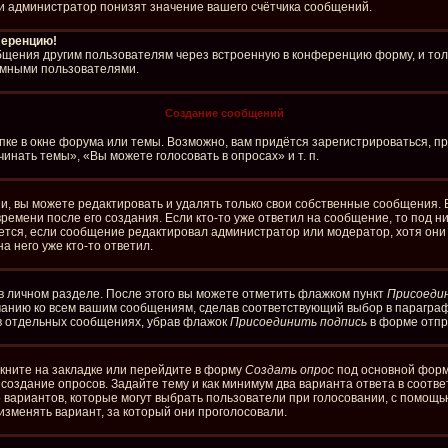
и администратор понизят значение вашего счётчика сообщений.
ференцию!
бщения другим пользователям через встроенную в конференцию форму, и тол
имными пользователями.
Создание сообщений
ке в окне форума или темы. Возможно, вам придётся зарегистрироваться, п
нать темы», «Вы можете голосовать в опросах» и т. п.
, вы можете редактировать и удалять только свои собственные сообщения. 
ремени после его создания. Если кто-то уже ответил на сообщение, то под 
ляется, если сообщение редактировал администратор или модератор, хотя он
а него уже кто-то ответил.
в личном разделе. После этого вы можете отметить флажком пункт
Присоеди
чанию ко всем вашим сообщениям, сделав соответствующий выбор в парагра
 в отдельных сообщениях, убрав флажок
Присоединить подпись
в форме отпр
кните на закладке или перейдите в форму
Создать опрос
под основной формо
а создание опросов. Задайте тему и как минимум два варианта ответа в соотв
о вариантов, которые могут выбрать пользователи при голосовании, с помощь
изменять вариант, за который они проголосовали.