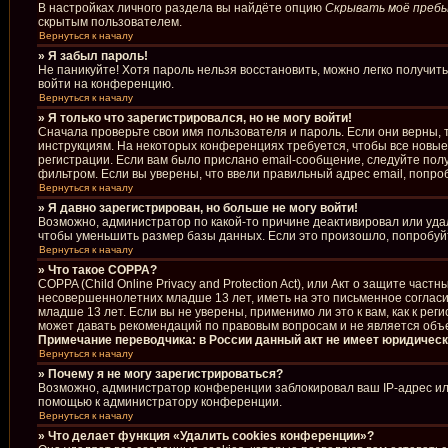
В настройках личного раздела вы найдёте опцию
Скрывать моё пребы
скрытым пользователем.
Вернуться к началу
» Я забыл пароль!
Не паникуйте! Хотя пароль нельзя восстановить, можно легко получи
войти на конференцию.
Вернуться к началу
» Я только что зарегистрировался, но не могу войти!
Сначала проверьте свои имя пользователя и пароль. Если они верны, 
инструкциям. На некоторых конференциях требуется, чтобы все новы
регистрации. Если вам было прислано email-сообщение, следуйте полу
фильтром. Если вы уверены, что ввели правильный адрес email, попро
Вернуться к началу
» Я давно зарегистрирован, но больше не могу войти!
Возможно, администратор по какой-то причине деактивировал или уда
чтобы уменьшить размер базы данных. Если это произошло, попробуйте
Вернуться к началу
» Что такое COPPA?
COPPA (Child Online Privacy and Protection Act), или Акт о защите ча
несовершеннолетних младше 13 лет, иметь на это письменное соглас
младше 13 лет. Если вы не уверены, применимо ли это к вам, как к р
может давать рекомендаций по правовым вопросам и не является объ
Примечание переводчика: в России данный акт не имеет юридическ
Вернуться к началу
» Почему я не могу зарегистрироваться?
Возможно, администратор конференции заблокировал ваш IP-адрес или
помощью к администратору конференции.
Вернуться к началу
» Что делает функция «Удалить cookies конференции»?