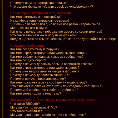
Почему я не могу зарегистрироваться?
Что делает функция «Удалить cookies конференции»?
Параметры и настройки пользователя
Как мне изменить мои настройки?
На конференции неправильное время!
Я изменил часовой пояс, но время всё равно неправильное!
Моего языка нет в списке!
Как я могу поместить изображение вместе со своим именем?
Что такое звание и как я могу изменить его?
Когда я щёлкаю по ссылке «email», от меня требуют войти на конфере
Создание сообщений
Как мне создать тему в форуме?
Как мне отредактировать или удалить сообщение?
Как мне добавить подпись к своему сообщению?
Как мне создать опрос?
Почему я не могу добавить больше вариантов ответа?
Как мне отредактировать или удалить опрос?
Почему мне недоступны некоторые форумы?
Почему я не могу добавлять вложения?
Почему я получил предупреждение?
Как мне пожаловаться на сообщения модератору?
Что означает кнопка «Сохранить» при создании сообщения?
Почему моё сообщение требует одобрения?
Как мне вновь поднять мою тему?
Форматирование сообщений и типы создаваемых тем
Что такое BBCode?
Могу ли я использовать HTML?
Что такое смайлики?
Могу ли я добавлять изображения к сообщениям?