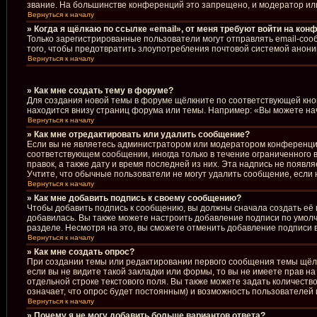
звание. На большинстве конференций это запрещено, и модератор ил
Вернуться к началу
» Когда я щёлкаю по ссылке «email», от меня требуют войти на кон
Только зарегистрированные пользователи могут отправлять email-соо
того, чтобы предотвратить злоупотребления почтовой системой анон
Вернуться к началу
» Как мне создать тему в форуме?
Для создания новой темы в форуме щёлкните по соответствующей кноп
находится внизу страниц форума или темы. Например: «Вы можете начи
Вернуться к началу
» Как мне отредактировать или удалить сообщение?
Если вы не являетесь администратором или модератором конференции
соответствующем сообщении, иногда только в течение ограниченного в
правок, а также дату и время последней из них. Эта надпись не появ
Учтите, что обычные пользователи не могут удалить сообщение, если н
Вернуться к началу
» Как мне добавить подпись к своему сообщению?
Чтобы добавить подпись к сообщению, вы должны сначала создать её 
добавилась. Вы также можете настроить добавление подписи по умол
разделе. Несмотря на это, вы сможете отменить добавление подписи
Вернуться к началу
» Как мне создать опрос?
При создании темы или редактировании первого сообщения темы щёл
если вы не видите такой закладки или формы, то вы не имеете прав н
отдельной строке текстового поля. Вы также можете задать количеств
означает, что опрос будет постоянным) и возможность пользователей 
Вернуться к началу
» Почему я не могу добавить больше вариантов ответа?