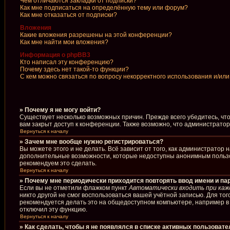
Чем отличаются закладки от подписки?
Как мне подписаться на определённую тему или форум?
Как мне отказаться от подписки?
Вложения
Какие вложения разрешены на этой конференции?
Как мне найти мои вложения?
Информация о phpBB3
Кто написал эту конференцию?
Почему здесь нет такой-то функции?
С кем можно связаться по вопросу некорректного использования и/ил
» Почему я не могу войти?
Существует несколько возможных причин. Прежде всего убедитесь, чт
вам закрыт доступ к конференции. Также возможно, что администрато
Вернуться к началу
» Зачем мне вообще нужно регистрироваться?
Вы можете этого и не делать. Всё зависит от того, как администрато
дополнительные возможности, которые недоступны анонимным пользоват
рекомендуем это сделать.
Вернуться к началу
» Почему мне периодически приходится повторять ввод имени и па
Если вы не отметили флажком пункт
Автоматически входить при каж
никто другой не смог воспользоваться вашей учётной записью. Для то
рекомендуется делать это на общедоступном компьютере, например в б
отключил эту функцию.
Вернуться к началу
» Как сделать, чтобы я не появлялся в списке активных пользоват