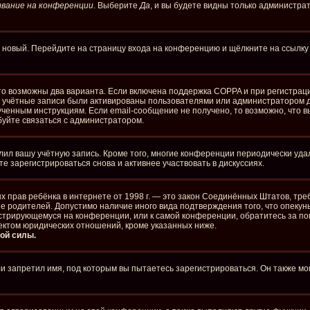
вание на конференции
. Выберите
Да
, и вы будете видны только администра
ть новый. Перейдите на страницу входа на конференцию и щёлкните на ссылк
то возможны два варианта. Если включена поддержка COPPA и при регистраци
е учётные записи были активированы пользователями или администратором д
ченным инструкциям. Если email-сообщение не получено, то возможно, что в
буйте связаться с администратором.
лил вашу учётную запись. Кроме того, многие конференции периодически уд
 зарегистрироваться снова и активнее участвовать в дискуссиях.
стных прав ребёнка в интернете от 1998 г. — это закон Соединённых Штатов, 
ие родителей. Допустимо наличие иного вида подтверждения того, что опе
егистрирующемуся на конференции, или к самой конференции, обратитесь за п
ектом юридических отношений, кроме указанных ниже.
ой силы.
 запретил имя, под которым вы пытаетесь зарегистрироваться. Он также мо