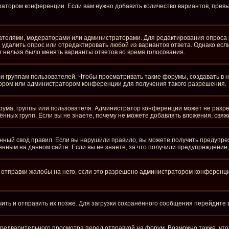
ратором конференции. Если вам нужно добавить количество вариантов, пре
здателями, модераторами или администраторами. Для редактирования опроса 
те удалить опрос или отредактировать любой из вариантов ответа. Однако ес
бы нельзя было менять варианты ответов во время голосования.
группам пользователей. Чтобы просматривать такие форумы, создавать в ни
ором или администратором конференции для получения такого разрешения.
рума, группы или пользователя. Администратор конференции может не разр
нных групп. Если вы не знаете, почему не можете добавлять вложения, свя
ный свод правил. Если вы нарушили правило, вы можете получить предупре
нным на данном сайте. Если вы не знаете, за что получили предупреждение
отправки жалобы на него, если это разрешено администратором конференции.
чить и отправить их позже. Для загрузки сохранённого сообщения перейдите
едварительного просмотра перед отправкой на форум. Возможно также, что 