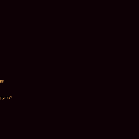
ии!
другов?