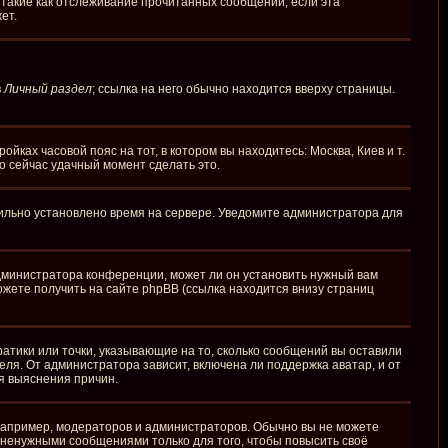
 такие как отслеживание прочитанных сообщений, если эта
ет.
в
Личный раздел
; ссылка на него обычно находится вверху страницы.
йках часовой пояс на тот, в котором вы находитесь: Москва, Киев и т.
то сейчас удачный момент сделать это.
вильно установлено время на сервере. Уведомите администратора для
администратора конференции, может ли он установить нужный вам
ожете получить на сайте phpBB (ссылка находится внизу страниц
ратики или точки, указывающие на то, сколько сообщений вы оставили
еля. От администратора зависит, включена ли поддержка аватар, и от
я выяснения причин.
апример, модераторов и администраторов. Обычно вы не можете
ненужными сообщениями только для того, чтобы повысить своё