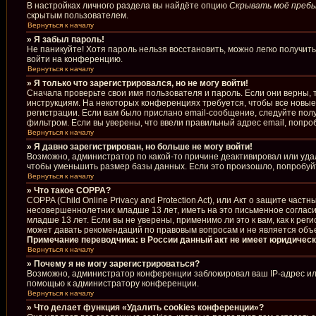
В настройках личного раздела вы найдёте опцию
Скрывать моё пребы
скрытым пользователем.
Вернуться к началу
» Я забыл пароль!
Не паникуйте! Хотя пароль нельзя восстановить, можно легко получи
войти на конференцию.
Вернуться к началу
» Я только что зарегистрировался, но не могу войти!
Сначала проверьте свои имя пользователя и пароль. Если они верны, 
инструкциям. На некоторых конференциях требуется, чтобы все новы
регистрации. Если вам было прислано email-сообщение, следуйте полу
фильтром. Если вы уверены, что ввели правильный адрес email, попро
Вернуться к началу
» Я давно зарегистрирован, но больше не могу войти!
Возможно, администратор по какой-то причине деактивировал или уда
чтобы уменьшить размер базы данных. Если это произошло, попробуйте
Вернуться к началу
» Что такое COPPA?
COPPA (Child Online Privacy and Protection Act), или Акт о защите ча
несовершеннолетних младше 13 лет, иметь на это письменное соглас
младше 13 лет. Если вы не уверены, применимо ли это к вам, как к р
может давать рекомендаций по правовым вопросам и не является объ
Примечание переводчика: в России данный акт не имеет юридическ
Вернуться к началу
» Почему я не могу зарегистрироваться?
Возможно, администратор конференции заблокировал ваш IP-адрес или
помощью к администратору конференции.
Вернуться к началу
» Что делает функция «Удалить cookies конференции»?