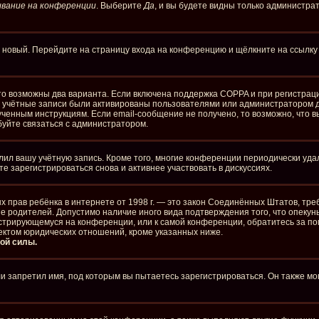
вание на конференции
. Выберите
Да
, и вы будете видны только администра
ть новый. Перейдите на страницу входа на конференцию и щёлкните на ссылк
то возможны два варианта. Если включена поддержка COPPA и при регистраци
е учётные записи были активированы пользователями или администратором д
ченным инструкциям. Если email-сообщение не получено, то возможно, что в
буйте связаться с администратором.
лил вашу учётную запись. Кроме того, многие конференции периодически уд
 зарегистрироваться снова и активнее участвовать в дискуссиях.
стных прав ребёнка в интернете от 1998 г. — это закон Соединённых Штатов, 
ие родителей. Допустимо наличие иного вида подтверждения того, что опе
егистрирующемуся на конференции, или к самой конференции, обратитесь за п
ектом юридических отношений, кроме указанных ниже.
ой силы.
 запретил имя, под которым вы пытаетесь зарегистрироваться. Он также мо