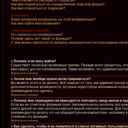
Чем отличаются закладки от подписки?
Как мне подписаться на определённую тему или форум?
Как мне отказаться от подписки?
Вложения
Какие вложения разрешены на этой конференции?
Как мне найти мои вложения?
Информация о phpBB3
Кто написал эту конференцию?
Почему здесь нет такой-то функции?
С кем можно связаться по вопросу некорректного использования и/ил
» Почему я не могу войти?
Существует несколько возможных причин. Прежде всего убедитесь, чт
вам закрыт доступ к конференции. Также возможно, что администрато
Вернуться к началу
» Зачем мне вообще нужно регистрироваться?
Вы можете этого и не делать. Всё зависит от того, как администрато
дополнительные возможности, которые недоступны анонимным пользоват
рекомендуем это сделать.
Вернуться к началу
» Почему мне периодически приходится повторять ввод имени и па
Если вы не отметили флажком пункт
Автоматически входить при каж
никто другой не смог воспользоваться вашей учётной записью. Для то
рекомендуется делать это на общедоступном компьютере, например в б
отключил эту функцию.
Вернуться к началу
» Как сделать, чтобы я не появлялся в списке активных пользоват