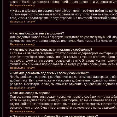
звание. На большинстве конференций это запрещено, и модератор ил
Вернуться к началу
» Когда я щёлкаю по ссылке «email», от меня требуют войти на кон
Только зарегистрированные пользователи могут отправлять email-соо
того, чтобы предотвратить злоупотребления почтовой системой анон
Вернуться к началу
» Как мне создать тему в форуме?
Для создания новой темы в форуме щёлкните по соответствующей кноп
находится внизу страниц форума или темы. Например: «Вы можете начи
Вернуться к началу
» Как мне отредактировать или удалить сообщение?
Если вы не являетесь администратором или модератором конференции
соответствующем сообщении, иногда только в течение ограниченного в
правок, а также дату и время последней из них. Эта надпись не появ
Учтите, что обычные пользователи не могут удалить сообщение, если н
Вернуться к началу
» Как мне добавить подпись к своему сообщению?
Чтобы добавить подпись к сообщению, вы должны сначала создать её 
добавилась. Вы также можете настроить добавление подписи по умол
разделе. Несмотря на это, вы сможете отменить добавление подписи
Вернуться к началу
» Как мне создать опрос?
При создании темы или редактировании первого сообщения темы щёл
если вы не видите такой закладки или формы, то вы не имеете прав н
отдельной строке текстового поля. Вы также можете задать количеств
означает, что опрос будет постоянным) и возможность пользователей 
Вернуться к началу
» Почему я не могу добавить больше вариантов ответа?