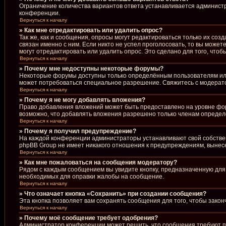
Ограничение количества вариантов ответа устанавливается админист
конференции.
Вернуться к началу
» Как мне отредактировать или удалить опрос?
Так же, как и сообщения, опросы могут редактироваться только их со
связан именно с ним. Если никто не успел проголосовать, то вы може
могут отредактировать или удалить опрос. Это сделано для того, что
Вернуться к началу
» Почему мне недоступны некоторые форумы?
Некоторые форумы доступны только определённым пользователям или 
может потребоваться специальное разрешение. Свяжитесь с модерат
Вернуться к началу
» Почему я не могу добавлять вложения?
Право добавления вложений может быть предоставлено на уровне фо
возможно, что добавлять вложения разрешено только членам определё
Вернуться к началу
» Почему я получил предупреждение?
На каждой конференции администраторы устанавливают свой собствен
phpBB Group не имеет никакого отношения к предупреждениям, вынесе
Вернуться к началу
» Как мне пожаловаться на сообщения модератору?
Рядом с каждым сообщением вы увидите кнопку, предназначенную для 
необходимых для оправки жалобы на сообщение.
Вернуться к началу
» Что означает кнопка «Сохранить» при создании сообщения?
Эта кнопка позволяет вам сохранять сообщения для того, чтобы закон
Вернуться к началу
» Почему моё сообщение требует одобрения?
Администратор конференции может решить, что сообщения требуют пр