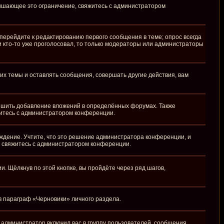
вышающее это ограничение, свяжитесь с администратором
перейдите к редактированию первого сообщения в теме; опрос всегда
ли кто-то уже проголосовал, то только модераторы или администраторы
х темы и оставлять сообщения, совершать другие действия, вам
ешить добавление вложений в определённых форумах. Также
житесь с администратором конференции.
ждение. Учтите, что это решение администратора конференции, и
, свяжитесь с администратором конференции.
 Щёлкнув по этой кнопке, вы пройдёте через ряд шагов,
 в параграф «Черновики» личного раздела.
администратор включил вас в группу пользователей, сообщения