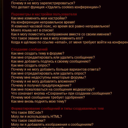
Почему я не могу зарегистрироваться?
Что делает функция «Удалить cookies конференции»?
Параметры и настройки пользователя
Как мне изменить мои настройки?
На конференции неправильное время!
Я изменил часовой пояс, но время всё равно неправильное!
Моего языка нет в списке!
Как я могу поместить изображение вместе со своим именем?
Что такое звание и как я могу изменить его?
Когда я щёлкаю по ссылке «email», от меня требуют войти на конфере
Создание сообщений
Как мне создать тему в форуме?
Как мне отредактировать или удалить сообщение?
Как мне добавить подпись к своему сообщению?
Как мне создать опрос?
Почему я не могу добавить больше вариантов ответа?
Как мне отредактировать или удалить опрос?
Почему мне недоступны некоторые форумы?
Почему я не могу добавлять вложения?
Почему я получил предупреждение?
Как мне пожаловаться на сообщения модератору?
Что означает кнопка «Сохранить» при создании сообщения?
Почему моё сообщение требует одобрения?
Как мне вновь поднять мою тему?
Форматирование сообщений и типы создаваемых тем
Что такое BBCode?
Могу ли я использовать HTML?
Что такое смайлики?
Могу ли я добавлять изображения к сообщениям?