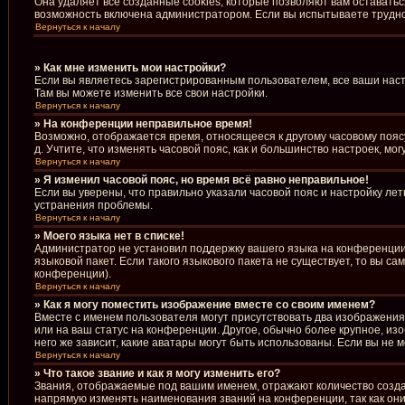
Она удаляет все созданные cookies, которые позволяют вам оставать
возможность включена администратором. Если вы испытываете труднос
Вернуться к началу
» Как мне изменить мои настройки?
Если вы являетесь зарегистрированным пользователем, все ваши наст
Там вы можете изменить все свои настройки.
Вернуться к началу
» На конференции неправильное время!
Возможно, отображается время, относящееся к другому часовому поясу, 
д. Учтите, что изменять часовой пояс, как и большинство настроек, м
Вернуться к началу
» Я изменил часовой пояс, но время всё равно неправильное!
Если вы уверены, что правильно указали часовой пояс и настройку ле
устранения проблемы.
Вернуться к началу
» Моего языка нет в списке!
Администратор не установил поддержку вашего языка на конференции,
языковой пакет. Если такого языкового пакета не существует, то вы 
конференции).
Вернуться к началу
» Как я могу поместить изображение вместе со своим именем?
Вместе с именем пользователя могут присутствовать два изображения.
или на ваш статус на конференции. Другое, обычно более крупное, из
него же зависит, какие аватары могут быть использованы. Если вы н
Вернуться к началу
» Что такое звание и как я могу изменить его?
Звания, отображаемые под вашим именем, отражают количество созд
напрямую изменять наименования званий на конференции, так как он