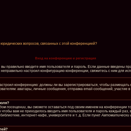
и юридических вопросов, связанных с этой конференцией?
Вход на конференцию и регистрация
о вы правильно вводите имя пользователя и пароль. Если данные введены пра
р неправильно настроил конфигурацию конференции, свяжитесь с ним для ис
р настроил конференцию: должны ли вы зарегистрироваться, чтобы размещать 
елям: аватары, личные сообщения, отправка email-сообщений, участие в груп
роля?
дом посещении
, вы сможете оставаться под своим именем на конференции то
го чтобы вам не приходилось вводить имя пользователя и пароль каждый раз,
иблиотеке, интернет-кафе, университете и т. д. Если пункт
Автоматически 
елей?