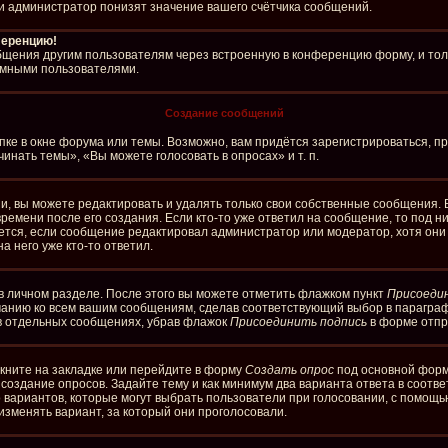
и администратор понизят значение вашего счётчика сообщений.
ференцию!
бщения другим пользователям через встроенную в конференцию форму, и тол
имными пользователями.
Создание сообщений
ке в окне форума или темы. Возможно, вам придётся зарегистрироваться, п
нать темы», «Вы можете голосовать в опросах» и т. п.
, вы можете редактировать и удалять только свои собственные сообщения. 
ремени после его создания. Если кто-то уже ответил на сообщение, то под 
ляется, если сообщение редактировал администратор или модератор, хотя он
а него уже кто-то ответил.
в личном разделе. После этого вы можете отметить флажком пункт
Присоеди
чанию ко всем вашим сообщениям, сделав соответствующий выбор в парагра
 в отдельных сообщениях, убрав флажок
Присоединить подпись
в форме отпр
кните на закладке или перейдите в форму
Создать опрос
под основной формо
а создание опросов. Задайте тему и как минимум два варианта ответа в соотв
о вариантов, которые могут выбрать пользователи при голосовании, с помощь
изменять вариант, за который они проголосовали.