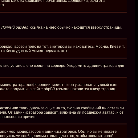
 такие как отслеживание прочитанных сообщений, если эта
ет.
в
Личный раздел
; ссылка на него обычно находится вверху страницы.
йках часовой пояс на тот, в котором вы находитесь: Москва, Киев и т.
то сейчас удачный момент сделать это.
вильно установлено время на сервере. Уведомите администратора для
администратора конференции, может ли он установить нужный вам
ожете получить на сайте phpBB (ссылка находится внизу страниц
ратики или точки, указывающие на то, сколько сообщений вы оставили
еля. От администратора зависит, включена ли поддержка аватар, и от
я выяснения причин.
апример, модераторов и администраторов. Обычно вы не можете
ненужными сообщениями только для того, чтобы повысить своё