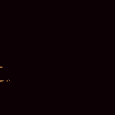
ии!
другов?