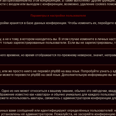
ся авторизованным на этой конференции, а также выполняют другие функции,
ти с входом или выходом с конференции, возможно, удаление cookies помож
Параметры и настройки пользователя
ройки хранятся в базе данных конференции. Чтобы изменить их, перейдите 
а не к тому, в котором находитесь вы. В этом случае измените в личных настро
огут только зарегистрированные пользователи. Если вы не зарегистрированы, 
тнего времени, но время отображается по-прежнему неверное, значит, непра
 или же просто никто не перевёл phpBB на ваш язык. Попробуйте узнать у 
сами можете перевести phpBB на свой язык. Дополнительную информацию вы м
 Одно из них может относиться к вашему званию, обычно это звёздочки, квад
ображение известно как «аватара» и обычно уникально для каждого пользоват
е можете использовать аватары, свяжитесь с администратором конференции дл
анных вами сообщений или идентифицируют определённых пользователей: н
и установлены её администратором. Пожалуйста, не засоряйте конференцию 