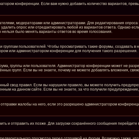
ратором конференции. Если вам нужно добавить количество вариантов, пре
здателями, модераторами или администраторами. Для редактирования опроса 
те удалить опрос или отредактировать любой из вариантов ответа. Однако ес
бы нельзя было менять варианты ответов во время голосования.
группам пользователей. Чтобы просматривать такие форумы, создавать в ни
ором или администратором конференции для получения такого разрешения.
рума, группы или пользователя. Администратор конференции может не разр
нных групп. Если вы не знаете, почему не можете добавлять вложения, свя
ный свод правил. Если вы нарушили правило, вы можете получить предупре
нным на данном сайте. Если вы не знаете, за что получили предупреждение
отправки жалобы на него, если это разрешено администратором конференции.
чить и отправить их позже. Для загрузки сохранённого сообщения перейдите
едварительного просмотра перед отправкой на форум. Возможно также, что 