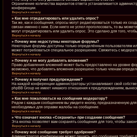
Ограничение количества вариантов ответа устанавливается админист
конференции.
Вернуться к началу
» Как мне отредактировать или удалить опрос?
Так же, как и сообщения, опросы могут редактироваться только их со
связан именно с ним. Если никто не успел проголосовать, то вы може
могут отредактировать или удалить опрос. Это сделано для того, что
Вернуться к началу
» Почему мне недоступны некоторые форумы?
Некоторые форумы доступны только определённым пользователям или 
может потребоваться специальное разрешение. Свяжитесь с модерат
Вернуться к началу
» Почему я не могу добавлять вложения?
Право добавления вложений может быть предоставлено на уровне фо
возможно, что добавлять вложения разрешено только членам определё
Вернуться к началу
» Почему я получил предупреждение?
На каждой конференции администраторы устанавливают свой собствен
phpBB Group не имеет никакого отношения к предупреждениям, вынесе
Вернуться к началу
» Как мне пожаловаться на сообщения модератору?
Рядом с каждым сообщением вы увидите кнопку, предназначенную для 
необходимых для оправки жалобы на сообщение.
Вернуться к началу
» Что означает кнопка «Сохранить» при создании сообщения?
Эта кнопка позволяет вам сохранять сообщения для того, чтобы закон
Вернуться к началу
» Почему моё сообщение требует одобрения?
Администратор конференции может решить, что сообщения требуют пр