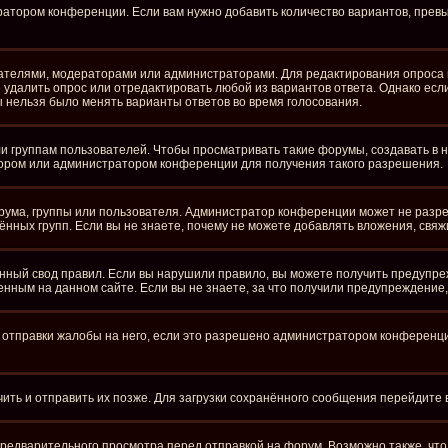
ратором конференции. Если вам нужно добавить количество вариантов, пре
здателями, модераторами или администраторами. Для редактирования опроса 
те удалить опрос или отредактировать любой из вариантов ответа. Однако ес
бы нельзя было менять варианты ответов во время голосования.
группам пользователей. Чтобы просматривать такие форумы, создавать в ни
ором или администратором конференции для получения такого разрешения.
рума, группы или пользователя. Администратор конференции может не разр
нных групп. Если вы не знаете, почему не можете добавлять вложения, свя
ный свод правил. Если вы нарушили правило, вы можете получить предупре
нным на данном сайте. Если вы не знаете, за что получили предупреждение
отправки жалобы на него, если это разрешено администратором конференции.
чить и отправить их позже. Для загрузки сохранённого сообщения перейдите
едварительного просмотра перед отправкой на форум. Возможно также, что 