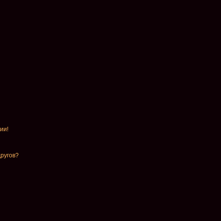
ии!
другов?