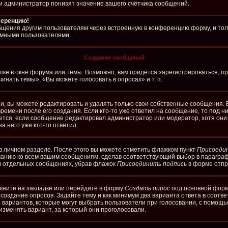
и администратор понизят значение вашего счётчика сообщений.
ференцию!
бщения другим пользователям через встроенную в конференцию форму, и тол
имными пользователями.
Создание сообщений
ке в окне форума или темы. Возможно, вам придётся зарегистрироваться, п
нать темы», «Вы можете голосовать в опросах» и т. п.
, вы можете редактировать и удалять только свои собственные сообщения. 
ремени после его создания. Если кто-то уже ответил на сообщение, то под 
ляется, если сообщение редактировал администратор или модератор, хотя он
а него уже кто-то ответил.
в личном разделе. После этого вы можете отметить флажком пункт
Присоеди
чанию ко всем вашим сообщениям, сделав соответствующий выбор в парагра
 в отдельных сообщениях, убрав флажок
Присоединить подпись
в форме отпр
кните на закладке или перейдите в форму
Создать опрос
под основной формо
а создание опросов. Задайте тему и как минимум два варианта ответа в соотв
о вариантов, которые могут выбрать пользователи при голосовании, с помощь
изменять вариант, за который они проголосовали.