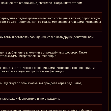
вышающее это ограничение, свяжитесь с администратором
перейдите к редактированию первого сообщения в теме; опрос всегда
ли кто-то уже проголосовал, то только модераторы или администраторы
х темы и оставлять сообщения, совершать другие действия, вам
ешить добавление вложений в определённых форумах. Также
житесь с администратором конференции.
ждение. Учтите, что это решение администратора конференции, и
, свяжитесь с администратором конференции.
 Щёлкнув по этой кнопке, вы пройдёте через ряд шагов,
 в параграф «Черновики» личного раздела.
администратор включил вас в группу пользователей, сообщения