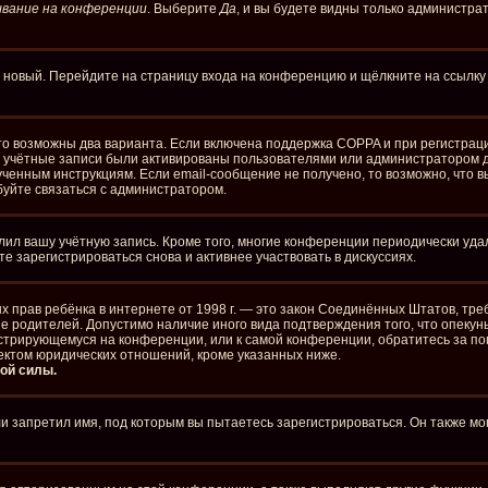
вание на конференции
. Выберите
Да
, и вы будете видны только администра
ть новый. Перейдите на страницу входа на конференцию и щёлкните на ссылк
то возможны два варианта. Если включена поддержка COPPA и при регистраци
е учётные записи были активированы пользователями или администратором д
ченным инструкциям. Если email-сообщение не получено, то возможно, что в
буйте связаться с администратором.
лил вашу учётную запись. Кроме того, многие конференции периодически уд
 зарегистрироваться снова и активнее участвовать в дискуссиях.
стных прав ребёнка в интернете от 1998 г. — это закон Соединённых Штатов, 
ие родителей. Допустимо наличие иного вида подтверждения того, что опе
егистрирующемуся на конференции, или к самой конференции, обратитесь за п
ектом юридических отношений, кроме указанных ниже.
ой силы.
 запретил имя, под которым вы пытаетесь зарегистрироваться. Он также мо