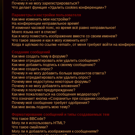
Почему я не могу зарегистрироваться?
Что делает функция «Удалить cookies конференции»?
Параметры и настройки пользователя
Как мне изменить мои настройки?
На конференции неправильное время!
Я изменил часовой пояс, но время всё равно неправильное!
Моего языка нет в списке!
Как я могу поместить изображение вместе со своим именем?
Что такое звание и как я могу изменить его?
Когда я щёлкаю по ссылке «email», от меня требуют войти на конфере
Создание сообщений
Как мне создать тему в форуме?
Как мне отредактировать или удалить сообщение?
Как мне добавить подпись к своему сообщению?
Как мне создать опрос?
Почему я не могу добавить больше вариантов ответа?
Как мне отредактировать или удалить опрос?
Почему мне недоступны некоторые форумы?
Почему я не могу добавлять вложения?
Почему я получил предупреждение?
Как мне пожаловаться на сообщения модератору?
Что означает кнопка «Сохранить» при создании сообщения?
Почему моё сообщение требует одобрения?
Как мне вновь поднять мою тему?
Форматирование сообщений и типы создаваемых тем
Что такое BBCode?
Могу ли я использовать HTML?
Что такое смайлики?
Могу ли я добавлять изображения к сообщениям?