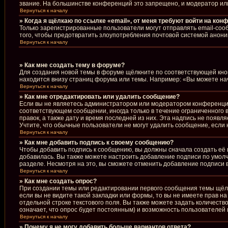
звание. На большинстве конференций это запрещено, и модератор ил
Вернуться к началу
» Когда я щёлкаю по ссылке «email», от меня требуют войти на кон
Только зарегистрированные пользователи могут отправлять email-соо
того, чтобы предотвратить злоупотребления почтовой системой анон
Вернуться к началу
» Как мне создать тему в форуме?
Для создания новой темы в форуме щёлкните по соответствующей кноп
находится внизу страниц форума или темы. Например: «Вы можете начи
Вернуться к началу
» Как мне отредактировать или удалить сообщение?
Если вы не являетесь администратором или модератором конференции
соответствующем сообщении, иногда только в течение ограниченного в
правок, а также дату и время последней из них. Эта надпись не появ
Учтите, что обычные пользователи не могут удалить сообщение, если н
Вернуться к началу
» Как мне добавить подпись к своему сообщению?
Чтобы добавить подпись к сообщению, вы должны сначала создать её 
добавилась. Вы также можете настроить добавление подписи по умол
разделе. Несмотря на это, вы сможете отменить добавление подписи
Вернуться к началу
» Как мне создать опрос?
При создании темы или редактировании первого сообщения темы щёл
если вы не видите такой закладки или формы, то вы не имеете прав н
отдельной строке текстового поля. Вы также можете задать количеств
означает, что опрос будет постоянным) и возможность пользователей 
Вернуться к началу
» Почему я не могу добавить больше вариантов ответа?