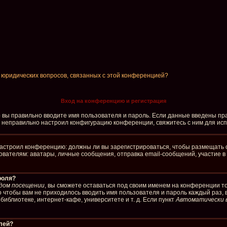
и юридических вопросов, связанных с этой конференцией?
Вход на конференцию и регистрация
о вы правильно вводите имя пользователя и пароль. Если данные введены пра
р неправильно настроил конфигурацию конференции, свяжитесь с ним для ис
р настроил конференцию: должны ли вы зарегистрироваться, чтобы размещать 
елям: аватары, личные сообщения, отправка email-сообщений, участие в груп
роля?
дом посещении
, вы сможете оставаться под своим именем на конференции то
го чтобы вам не приходилось вводить имя пользователя и пароль каждый раз,
иблиотеке, интернет-кафе, университете и т. д. Если пункт
Автоматически 
елей?