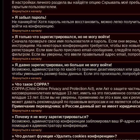
В настройках личного раздела вы найдёте опцию
Скрывать моё пребы
скрытым пользователем.
Вернуться к началу
» Я забыл пароль!
Не паникуйте! Хотя пароль нельзя восстановить, можно легко получи
войти на конференцию.
Вернуться к началу
» Я только что зарегистрировался, но не могу войти!
Сначала проверьте свои имя пользователя и пароль. Если они верны, 
инструкциям. На некоторых конференциях требуется, чтобы все новы
регистрации. Если вам было прислано email-сообщение, следуйте полу
фильтром. Если вы уверены, что ввели правильный адрес email, попро
Вернуться к началу
» Я давно зарегистрирован, но больше не могу войти!
Возможно, администратор по какой-то причине деактивировал или уда
чтобы уменьшить размер базы данных. Если это произошло, попробуйте
Вернуться к началу
» Что такое COPPA?
COPPA (Child Online Privacy and Protection Act), или Акт о защите ча
несовершеннолетних младше 13 лет, иметь на это письменное соглас
младше 13 лет. Если вы не уверены, применимо ли это к вам, как к р
может давать рекомендаций по правовым вопросам и не является объ
Примечание переводчика: в России данный акт не имеет юридическ
Вернуться к началу
» Почему я не могу зарегистрироваться?
Возможно, администратор конференции заблокировал ваш IP-адрес или
помощью к администратору конференции.
Вернуться к началу
» Что делает функция «Удалить cookies конференции»?