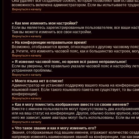
Она удаляет все созданные cookies, которые позволяют вам оставать
возможность включена администратором. Если вы испытываете труднос
Вернуться к началу
» Как мне изменить мои настройки?
Если вы являетесь зарегистрированным пользователем, все ваши наст
Там вы можете изменить все свои настройки.
Вернуться к началу
» На конференции неправильное время!
Возможно, отображается время, относящееся к другому часовому поясу, 
д. Учтите, что изменять часовой пояс, как и большинство настроек, м
Вернуться к началу
» Я изменил часовой пояс, но время всё равно неправильное!
Если вы уверены, что правильно указали часовой пояс и настройку ле
устранения проблемы.
Вернуться к началу
» Моего языка нет в списке!
Администратор не установил поддержку вашего языка на конференции,
языковой пакет. Если такого языкового пакета не существует, то вы 
конференции).
Вернуться к началу
» Как я могу поместить изображение вместе со своим именем?
Вместе с именем пользователя могут присутствовать два изображения.
или на ваш статус на конференции. Другое, обычно более крупное, из
него же зависит, какие аватары могут быть использованы. Если вы н
Вернуться к началу
» Что такое звание и как я могу изменить его?
Звания, отображаемые под вашим именем, отражают количество созд
напрямую изменять наименования званий на конференции, так как он