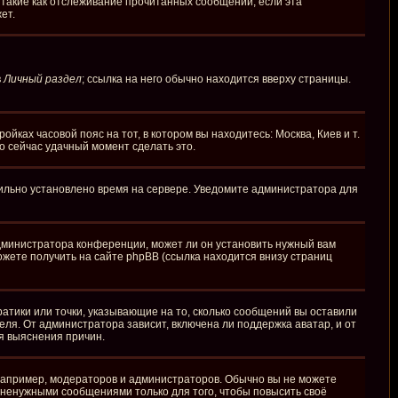
 такие как отслеживание прочитанных сообщений, если эта
ет.
в
Личный раздел
; ссылка на него обычно находится вверху страницы.
йках часовой пояс на тот, в котором вы находитесь: Москва, Киев и т.
то сейчас удачный момент сделать это.
вильно установлено время на сервере. Уведомите администратора для
администратора конференции, может ли он установить нужный вам
ожете получить на сайте phpBB (ссылка находится внизу страниц
ратики или точки, указывающие на то, сколько сообщений вы оставили
еля. От администратора зависит, включена ли поддержка аватар, и от
я выяснения причин.
апример, модераторов и администраторов. Обычно вы не можете
ненужными сообщениями только для того, чтобы повысить своё