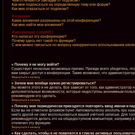
Чем отличаются закладки от подписки?
Как мне подписаться на определённую тему или форум?
Как мне отказаться от подписки?
Вложения
Какие вложения разрешены на этой конференции?
Как мне найти мои вложения?
Информация о phpBB3
Кто написал эту конференцию?
Почему здесь нет такой-то функции?
С кем можно связаться по вопросу некорректного использования и/ил
» Почему я не могу войти?
Существует несколько возможных причин. Прежде всего убедитесь, чт
вам закрыт доступ к конференции. Также возможно, что администрато
Вернуться к началу
» Зачем мне вообще нужно регистрироваться?
Вы можете этого и не делать. Всё зависит от того, как администрато
дополнительные возможности, которые недоступны анонимным пользоват
рекомендуем это сделать.
Вернуться к началу
» Почему мне периодически приходится повторять ввод имени и па
Если вы не отметили флажком пункт
Автоматически входить при каж
никто другой не смог воспользоваться вашей учётной записью. Для то
рекомендуется делать это на общедоступном компьютере, например в б
отключил эту функцию.
Вернуться к началу
» Как сделать, чтобы я не появлялся в списке активных пользоват