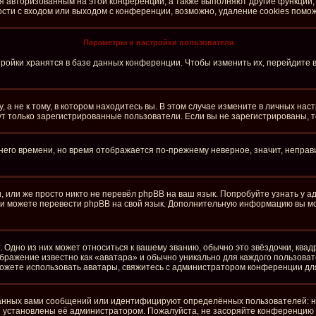
ся авторизованным на этой конференции, а также выполняют другие функции,
ти с входом или выходом с конференции, возможно, удаление cookies помож
Параметры и настройки пользователя
ройки хранятся в базе данных конференции. Чтобы изменить их, перейдите 
а не к тому, в котором находитесь вы. В этом случае измените в личных настро
огут только зарегистрированные пользователи. Если вы не зарегистрированы, 
тнего времени, но время отображается по-прежнему неверное, значит, непра
 или же просто никто не перевёл phpBB на ваш язык. Попробуйте узнать у 
сами можете перевести phpBB на свой язык. Дополнительную информацию вы м
 Одно из них может относиться к вашему званию, обычно это звёздочки, квад
ображение известно как «аватара» и обычно уникально для каждого пользоват
е можете использовать аватары, свяжитесь с администратором конференции дл
анных вами сообщений или идентифицируют определённых пользователей: н
и установлены её администратором. Пожалуйста, не засоряйте конференцию 