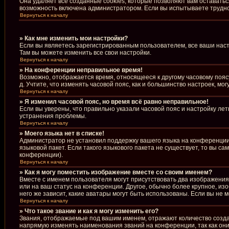
Она удаляет все созданные cookies, которые позволяют вам оставать
возможность включена администратором. Если вы испытываете труднос
Вернуться к началу
» Как мне изменить мои настройки?
Если вы являетесь зарегистрированным пользователем, все ваши наст
Там вы можете изменить все свои настройки.
Вернуться к началу
» На конференции неправильное время!
Возможно, отображается время, относящееся к другому часовому поясу, 
д. Учтите, что изменять часовой пояс, как и большинство настроек, м
Вернуться к началу
» Я изменил часовой пояс, но время всё равно неправильное!
Если вы уверены, что правильно указали часовой пояс и настройку ле
устранения проблемы.
Вернуться к началу
» Моего языка нет в списке!
Администратор не установил поддержку вашего языка на конференции,
языковой пакет. Если такого языкового пакета не существует, то вы 
конференции).
Вернуться к началу
» Как я могу поместить изображение вместе со своим именем?
Вместе с именем пользователя могут присутствовать два изображения.
или на ваш статус на конференции. Другое, обычно более крупное, из
него же зависит, какие аватары могут быть использованы. Если вы н
Вернуться к началу
» Что такое звание и как я могу изменить его?
Звания, отображаемые под вашим именем, отражают количество созд
напрямую изменять наименования званий на конференции, так как он