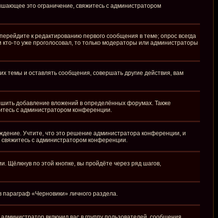
вышающее это ограничение, свяжитесь с администратором
перейдите к редактированию первого сообщения в теме; опрос всегда
ли кто-то уже проголосовал, то только модераторы или администраторы
х темы и оставлять сообщения, совершать другие действия, вам
ешить добавление вложений в определённых форумах. Также
житесь с администратором конференции.
ждение. Учтите, что это решение администратора конференции, и
, свяжитесь с администратором конференции.
 Щёлкнув по этой кнопке, вы пройдёте через ряд шагов,
 в параграф «Черновики» личного раздела.
администратор включил вас в группу пользователей, сообщения