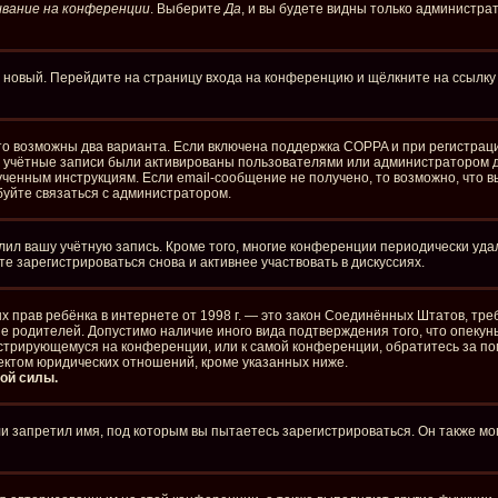
вание на конференции
. Выберите
Да
, и вы будете видны только администра
ть новый. Перейдите на страницу входа на конференцию и щёлкните на ссылк
то возможны два варианта. Если включена поддержка COPPA и при регистраци
е учётные записи были активированы пользователями или администратором д
ченным инструкциям. Если email-сообщение не получено, то возможно, что в
буйте связаться с администратором.
лил вашу учётную запись. Кроме того, многие конференции периодически уд
 зарегистрироваться снова и активнее участвовать в дискуссиях.
стных прав ребёнка в интернете от 1998 г. — это закон Соединённых Штатов, 
ие родителей. Допустимо наличие иного вида подтверждения того, что опе
егистрирующемуся на конференции, или к самой конференции, обратитесь за п
ектом юридических отношений, кроме указанных ниже.
ой силы.
 запретил имя, под которым вы пытаетесь зарегистрироваться. Он также мо