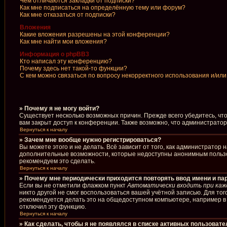
Чем отличаются закладки от подписки?
Как мне подписаться на определённую тему или форум?
Как мне отказаться от подписки?
Вложения
Какие вложения разрешены на этой конференции?
Как мне найти мои вложения?
Информация о phpBB3
Кто написал эту конференцию?
Почему здесь нет такой-то функции?
С кем можно связаться по вопросу некорректного использования и/ил
» Почему я не могу войти?
Существует несколько возможных причин. Прежде всего убедитесь, чт
вам закрыт доступ к конференции. Также возможно, что администрато
Вернуться к началу
» Зачем мне вообще нужно регистрироваться?
Вы можете этого и не делать. Всё зависит от того, как администрато
дополнительные возможности, которые недоступны анонимным пользоват
рекомендуем это сделать.
Вернуться к началу
» Почему мне периодически приходится повторять ввод имени и па
Если вы не отметили флажком пункт
Автоматически входить при каж
никто другой не смог воспользоваться вашей учётной записью. Для то
рекомендуется делать это на общедоступном компьютере, например в б
отключил эту функцию.
Вернуться к началу
» Как сделать, чтобы я не появлялся в списке активных пользоват