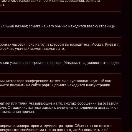
 такие как отслеживание прочитанных сообщений, если эта
ет.
в
Личный раздел
; ссылка на него обычно находится вверху страницы.
йках часовой пояс на тот, в котором вы находитесь: Москва, Киев и т.
то сейчас удачный момент сделать это.
вильно установлено время на сервере. Уведомите администратора для
администратора конференции, может ли он установить нужный вам
ожете получить на сайте phpBB (ссылка находится внизу страниц
ратики или точки, указывающие на то, сколько сообщений вы оставили
еля. От администратора зависит, включена ли поддержка аватар, и от
я выяснения причин.
апример, модераторов и администраторов. Обычно вы не можете
ненужными сообщениями только для того, чтобы повысить своё