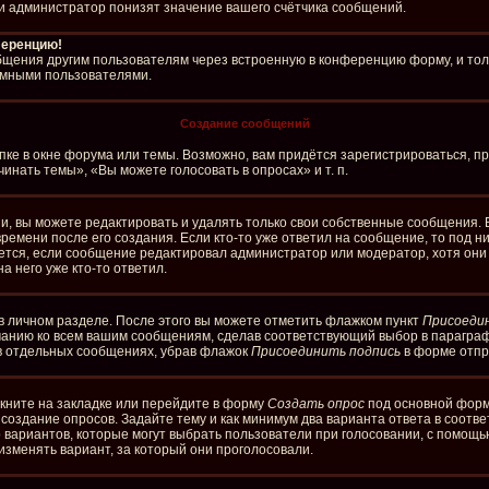
и администратор понизят значение вашего счётчика сообщений.
ференцию!
бщения другим пользователям через встроенную в конференцию форму, и тол
имными пользователями.
Создание сообщений
ке в окне форума или темы. Возможно, вам придётся зарегистрироваться, п
нать темы», «Вы можете голосовать в опросах» и т. п.
, вы можете редактировать и удалять только свои собственные сообщения. 
ремени после его создания. Если кто-то уже ответил на сообщение, то под 
ляется, если сообщение редактировал администратор или модератор, хотя он
а него уже кто-то ответил.
в личном разделе. После этого вы можете отметить флажком пункт
Присоеди
чанию ко всем вашим сообщениям, сделав соответствующий выбор в парагра
 в отдельных сообщениях, убрав флажок
Присоединить подпись
в форме отпр
кните на закладке или перейдите в форму
Создать опрос
под основной формо
а создание опросов. Задайте тему и как минимум два варианта ответа в соотв
о вариантов, которые могут выбрать пользователи при голосовании, с помощь
изменять вариант, за который они проголосовали.