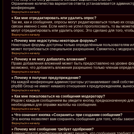
Ограничение количества вариантов ответа устанавливается админист
конференции.
Вернуться к началу
» Как мне отредактировать или удалить опрос?
Так же, как и сообщения, опросы могут редактироваться только их со
связан именно с ним. Если никто не успел проголосовать, то вы може
могут отредактировать или удалить опрос. Это сделано для того, что
Вернуться к началу
» Почему мне недоступны некоторые форумы?
Некоторые форумы доступны только определённым пользователям или 
может потребоваться специальное разрешение. Свяжитесь с модерат
Вернуться к началу
» Почему я не могу добавлять вложения?
Право добавления вложений может быть предоставлено на уровне фо
возможно, что добавлять вложения разрешено только членам определё
Вернуться к началу
» Почему я получил предупреждение?
На каждой конференции администраторы устанавливают свой собствен
phpBB Group не имеет никакого отношения к предупреждениям, вынесе
Вернуться к началу
» Как мне пожаловаться на сообщения модератору?
Рядом с каждым сообщением вы увидите кнопку, предназначенную для 
необходимых для оправки жалобы на сообщение.
Вернуться к началу
» Что означает кнопка «Сохранить» при создании сообщения?
Эта кнопка позволяет вам сохранять сообщения для того, чтобы закон
Вернуться к началу
» Почему моё сообщение требует одобрения?
Администратор конференции может решить, что сообщения требуют пр