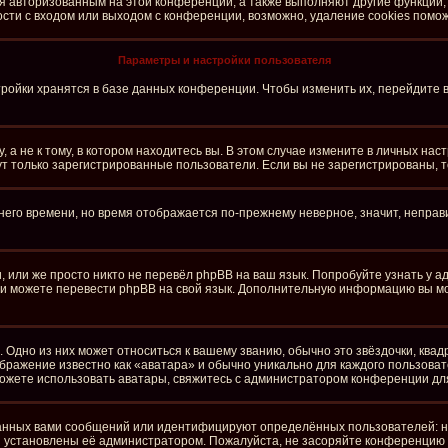
ся авторизованным на этой конференции, а также выполняют другие функции,
ти с входом или выходом с конференции, возможно, удаление cookies помож
Параметры и настройки пользователя
ройки хранятся в базе данных конференции. Чтобы изменить их, перейдите 
а не к тому, в котором находитесь вы. В этом случае измените в личных настро
огут только зарегистрированные пользователи. Если вы не зарегистрированы, 
тнего времени, но время отображается по-прежнему неверное, значит, непра
 или же просто никто не перевёл phpBB на ваш язык. Попробуйте узнать у 
сами можете перевести phpBB на свой язык. Дополнительную информацию вы м
 Одно из них может относиться к вашему званию, обычно это звёздочки, квад
ображение известно как «аватара» и обычно уникально для каждого пользоват
е можете использовать аватары, свяжитесь с администратором конференции дл
анных вами сообщений или идентифицируют определённых пользователей: н
и установлены её администратором. Пожалуйста, не засоряйте конференцию 