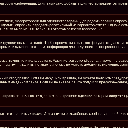
ратором конференции. Если вам нужно добавить количество вариантов, пре
здателями, модераторами или администраторами. Для редактирования опроса 
те удалить опрос или отредактировать любой из вариантов ответа. Однако ес
бы нельзя было менять варианты ответов во время голосования.
группам пользователей. Чтобы просматривать такие форумы, создавать в ни
ором или администратором конференции для получения такого разрешения.
рума, группы или пользователя. Администратор конференции может не разр
нных групп. Если вы не знаете, почему не можете добавлять вложения, свя
ный свод правил. Если вы нарушили правило, вы можете получить предупре
нным на данном сайте. Если вы не знаете, за что получили предупреждение
отправки жалобы на него, если это разрешено администратором конференции.
чить и отправить их позже. Для загрузки сохранённого сообщения перейдите
едварительного просмотра перед отправкой на форум. Возможно также, что 