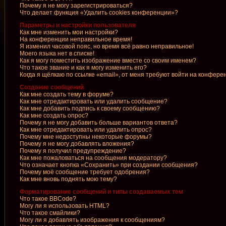
Почему я не могу зарегистрироваться?
Что делает функция «Удалить cookies конференции»?
Параметры и настройки пользователя
Как мне изменить мои настройки?
На конференции неправильное время!
Я изменил часовой пояс, но время всё равно неправильное!
Моего языка нет в списке!
Как я могу поместить изображение вместе со своим именем?
Что такое звание и как я могу изменить его?
Когда я щёлкаю по ссылке «email», от меня требуют войти на конфере
Создание сообщений
Как мне создать тему в форуме?
Как мне отредактировать или удалить сообщение?
Как мне добавить подпись к своему сообщению?
Как мне создать опрос?
Почему я не могу добавить больше вариантов ответа?
Как мне отредактировать или удалить опрос?
Почему мне недоступны некоторые форумы?
Почему я не могу добавлять вложения?
Почему я получил предупреждение?
Как мне пожаловаться на сообщения модератору?
Что означает кнопка «Сохранить» при создании сообщения?
Почему моё сообщение требует одобрения?
Как мне вновь поднять мою тему?
Форматирование сообщений и типы создаваемых тем
Что такое BBCode?
Могу ли я использовать HTML?
Что такое смайлики?
Могу ли я добавлять изображения к сообщениям?