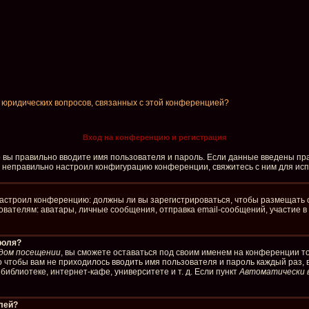
и юридических вопросов, связанных с этой конференцией?
Вход на конференцию и регистрация
о вы правильно вводите имя пользователя и пароль. Если данные введены пра
р неправильно настроил конфигурацию конференции, свяжитесь с ним для ис
р настроил конференцию: должны ли вы зарегистрироваться, чтобы размещать 
елям: аватары, личные сообщения, отправка email-сообщений, участие в груп
роля?
дом посещении
, вы сможете оставаться под своим именем на конференции то
го чтобы вам не приходилось вводить имя пользователя и пароль каждый раз,
иблиотеке, интернет-кафе, университете и т. д. Если пункт
Автоматически 
елей?