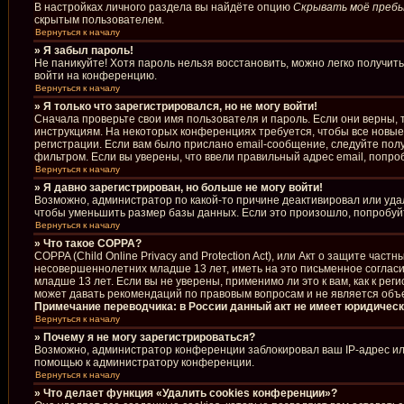
В настройках личного раздела вы найдёте опцию
Скрывать моё пребы
скрытым пользователем.
Вернуться к началу
» Я забыл пароль!
Не паникуйте! Хотя пароль нельзя восстановить, можно легко получи
войти на конференцию.
Вернуться к началу
» Я только что зарегистрировался, но не могу войти!
Сначала проверьте свои имя пользователя и пароль. Если они верны, 
инструкциям. На некоторых конференциях требуется, чтобы все новы
регистрации. Если вам было прислано email-сообщение, следуйте полу
фильтром. Если вы уверены, что ввели правильный адрес email, попро
Вернуться к началу
» Я давно зарегистрирован, но больше не могу войти!
Возможно, администратор по какой-то причине деактивировал или уда
чтобы уменьшить размер базы данных. Если это произошло, попробуйте
Вернуться к началу
» Что такое COPPA?
COPPA (Child Online Privacy and Protection Act), или Акт о защите ча
несовершеннолетних младше 13 лет, иметь на это письменное соглас
младше 13 лет. Если вы не уверены, применимо ли это к вам, как к р
может давать рекомендаций по правовым вопросам и не является объ
Примечание переводчика: в России данный акт не имеет юридическ
Вернуться к началу
» Почему я не могу зарегистрироваться?
Возможно, администратор конференции заблокировал ваш IP-адрес или
помощью к администратору конференции.
Вернуться к началу
» Что делает функция «Удалить cookies конференции»?