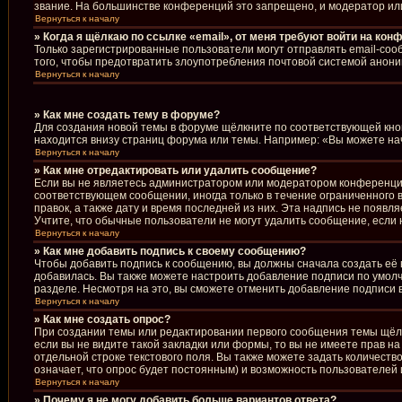
звание. На большинстве конференций это запрещено, и модератор ил
Вернуться к началу
» Когда я щёлкаю по ссылке «email», от меня требуют войти на кон
Только зарегистрированные пользователи могут отправлять email-соо
того, чтобы предотвратить злоупотребления почтовой системой анон
Вернуться к началу
» Как мне создать тему в форуме?
Для создания новой темы в форуме щёлкните по соответствующей кноп
находится внизу страниц форума или темы. Например: «Вы можете начи
Вернуться к началу
» Как мне отредактировать или удалить сообщение?
Если вы не являетесь администратором или модератором конференции
соответствующем сообщении, иногда только в течение ограниченного в
правок, а также дату и время последней из них. Эта надпись не появ
Учтите, что обычные пользователи не могут удалить сообщение, если н
Вернуться к началу
» Как мне добавить подпись к своему сообщению?
Чтобы добавить подпись к сообщению, вы должны сначала создать её 
добавилась. Вы также можете настроить добавление подписи по умол
разделе. Несмотря на это, вы сможете отменить добавление подписи
Вернуться к началу
» Как мне создать опрос?
При создании темы или редактировании первого сообщения темы щёл
если вы не видите такой закладки или формы, то вы не имеете прав н
отдельной строке текстового поля. Вы также можете задать количеств
означает, что опрос будет постоянным) и возможность пользователей 
Вернуться к началу
» Почему я не могу добавить больше вариантов ответа?