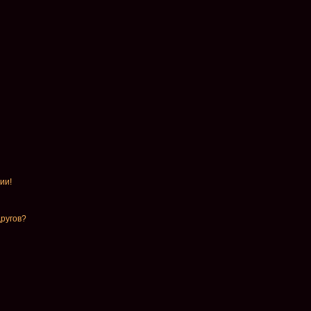
ии!
другов?