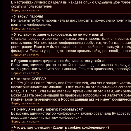
В настройках личного раздела вы найдёте опцию
Скрывать моё пребы
скрытым пользователем.
Вернуться к началу
» Я забыл пароль!
Не паникуйте! Хотя пароль нельзя восстановить, можно легко получи
войти на конференцию.
Вернуться к началу
» Я только что зарегистрировался, но не могу войти!
Сначала проверьте свои имя пользователя и пароль. Если они верны, 
инструкциям. На некоторых конференциях требуется, чтобы все новы
регистрации. Если вам было прислано email-сообщение, следуйте полу
фильтром. Если вы уверены, что ввели правильный адрес email, попро
Вернуться к началу
» Я давно зарегистрирован, но больше не могу войти!
Возможно, администратор по какой-то причине деактивировал или уда
чтобы уменьшить размер базы данных. Если это произошло, попробуйте
Вернуться к началу
» Что такое COPPA?
COPPA (Child Online Privacy and Protection Act), или Акт о защите ча
несовершеннолетних младше 13 лет, иметь на это письменное соглас
младше 13 лет. Если вы не уверены, применимо ли это к вам, как к р
может давать рекомендаций по правовым вопросам и не является объ
Примечание переводчика: в России данный акт не имеет юридическ
Вернуться к началу
» Почему я не могу зарегистрироваться?
Возможно, администратор конференции заблокировал ваш IP-адрес или
помощью к администратору конференции.
Вернуться к началу
» Что делает функция «Удалить cookies конференции»?