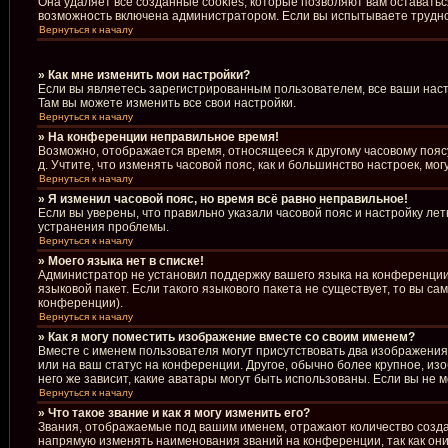
Она удаляет все созданные cookies, которые позволяют вам оставать
возможность включена администратором. Если вы испытываете труднос
Вернуться к началу
» Как мне изменить мои настройки?
Если вы являетесь зарегистрированным пользователем, все ваши наст
Там вы можете изменить все свои настройки.
Вернуться к началу
» На конференции неправильное время!
Возможно, отображается время, относящееся к другому часовому поясу, 
д. Учтите, что изменять часовой пояс, как и большинство настроек, м
Вернуться к началу
» Я изменил часовой пояс, но время всё равно неправильное!
Если вы уверены, что правильно указали часовой пояс и настройку ле
устранения проблемы.
Вернуться к началу
» Моего языка нет в списке!
Администратор не установил поддержку вашего языка на конференции,
языковой пакет. Если такого языкового пакета не существует, то вы 
конференции).
Вернуться к началу
» Как я могу поместить изображение вместе со своим именем?
Вместе с именем пользователя могут присутствовать два изображения.
или на ваш статус на конференции. Другое, обычно более крупное, из
него же зависит, какие аватары могут быть использованы. Если вы н
Вернуться к началу
» Что такое звание и как я могу изменить его?
Звания, отображаемые под вашим именем, отражают количество созд
напрямую изменять наименования званий на конференции, так как он