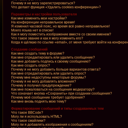
Почему я не могу зарегистрироваться?
Что делает функция «Удалить cookies конференции»?
Параметры и настройки пользователя
Как мне изменить мои настройки?
На конференции неправильное время!
Я изменил часовой пояс, но время всё равно неправильное!
Моего языка нет в списке!
Как я могу поместить изображение вместе со своим именем?
Что такое звание и как я могу изменить его?
Когда я щёлкаю по ссылке «email», от меня требуют войти на конфере
Создание сообщений
Как мне создать тему в форуме?
Как мне отредактировать или удалить сообщение?
Как мне добавить подпись к своему сообщению?
Как мне создать опрос?
Почему я не могу добавить больше вариантов ответа?
Как мне отредактировать или удалить опрос?
Почему мне недоступны некоторые форумы?
Почему я не могу добавлять вложения?
Почему я получил предупреждение?
Как мне пожаловаться на сообщения модератору?
Что означает кнопка «Сохранить» при создании сообщения?
Почему моё сообщение требует одобрения?
Как мне вновь поднять мою тему?
Форматирование сообщений и типы создаваемых тем
Что такое BBCode?
Могу ли я использовать HTML?
Что такое смайлики?
Могу ли я добавлять изображения к сообщениям?