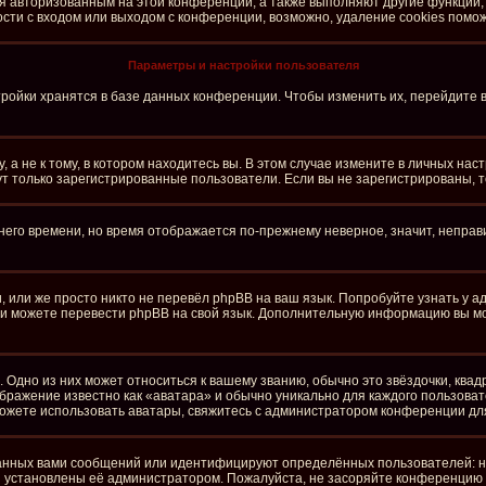
ся авторизованным на этой конференции, а также выполняют другие функции,
ти с входом или выходом с конференции, возможно, удаление cookies помож
Параметры и настройки пользователя
ройки хранятся в базе данных конференции. Чтобы изменить их, перейдите 
а не к тому, в котором находитесь вы. В этом случае измените в личных настро
огут только зарегистрированные пользователи. Если вы не зарегистрированы, 
тнего времени, но время отображается по-прежнему неверное, значит, непра
 или же просто никто не перевёл phpBB на ваш язык. Попробуйте узнать у 
сами можете перевести phpBB на свой язык. Дополнительную информацию вы м
 Одно из них может относиться к вашему званию, обычно это звёздочки, квад
ображение известно как «аватара» и обычно уникально для каждого пользоват
е можете использовать аватары, свяжитесь с администратором конференции дл
анных вами сообщений или идентифицируют определённых пользователей: н
и установлены её администратором. Пожалуйста, не засоряйте конференцию 