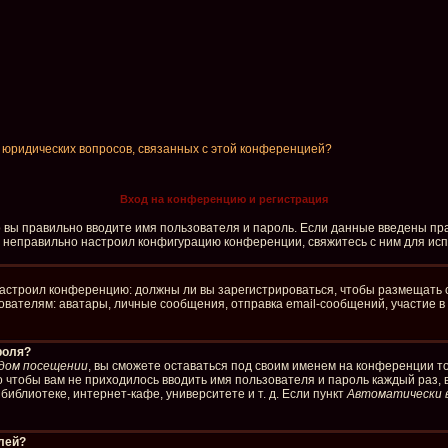
и юридических вопросов, связанных с этой конференцией?
Вход на конференцию и регистрация
о вы правильно вводите имя пользователя и пароль. Если данные введены пра
р неправильно настроил конфигурацию конференции, свяжитесь с ним для ис
р настроил конференцию: должны ли вы зарегистрироваться, чтобы размещать 
елям: аватары, личные сообщения, отправка email-сообщений, участие в груп
роля?
дом посещении
, вы сможете оставаться под своим именем на конференции то
го чтобы вам не приходилось вводить имя пользователя и пароль каждый раз,
иблиотеке, интернет-кафе, университете и т. д. Если пункт
Автоматически 
елей?