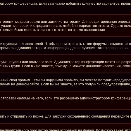
ратором конференции. Если вам нужно добавить количество вариантов, пре
здателями, модераторами или администраторами. Для редактирования опроса 
те удалить опрос или отредактировать любой из вариантов ответа. Однако ес
бы нельзя было менять варианты ответов во время голосования.
группам пользователей. Чтобы просматривать такие форумы, создавать в ни
ором или администратором конференции для получения такого разрешения.
рума, группы или пользователя. Администратор конференции может не разр
нных групп. Если вы не знаете, почему не можете добавлять вложения, свя
ный свод правил. Если вы нарушили правило, вы можете получить предупре
нным на данном сайте. Если вы не знаете, за что получили предупреждение
отправки жалобы на него, если это разрешено администратором конференции.
чить и отправить их позже. Для загрузки сохранённого сообщения перейдите
едварительного просмотра перед отправкой на форум. Возможно также, что 