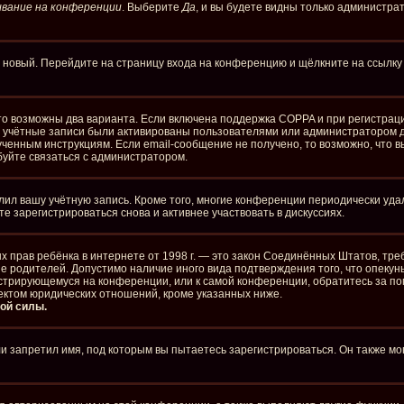
вание на конференции
. Выберите
Да
, и вы будете видны только администра
ть новый. Перейдите на страницу входа на конференцию и щёлкните на ссылк
то возможны два варианта. Если включена поддержка COPPA и при регистраци
е учётные записи были активированы пользователями или администратором д
ченным инструкциям. Если email-сообщение не получено, то возможно, что в
буйте связаться с администратором.
лил вашу учётную запись. Кроме того, многие конференции периодически уд
 зарегистрироваться снова и активнее участвовать в дискуссиях.
стных прав ребёнка в интернете от 1998 г. — это закон Соединённых Штатов, 
ие родителей. Допустимо наличие иного вида подтверждения того, что опе
егистрирующемуся на конференции, или к самой конференции, обратитесь за п
ектом юридических отношений, кроме указанных ниже.
ой силы.
 запретил имя, под которым вы пытаетесь зарегистрироваться. Он также мо