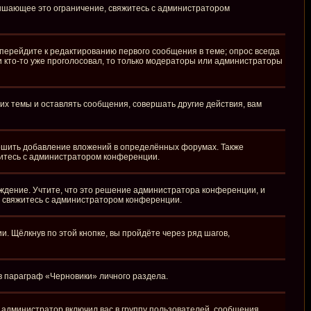
вышающее это ограничение, свяжитесь с администратором
перейдите к редактированию первого сообщения в теме; опрос всегда
ли кто-то уже проголосовал, то только модераторы или администраторы
х темы и оставлять сообщения, совершать другие действия, вам
ешить добавление вложений в определённых форумах. Также
житесь с администратором конференции.
ждение. Учтите, что это решение администратора конференции, и
, свяжитесь с администратором конференции.
 Щёлкнув по этой кнопке, вы пройдёте через ряд шагов,
 в параграф «Черновики» личного раздела.
администратор включил вас в группу пользователей, сообщения