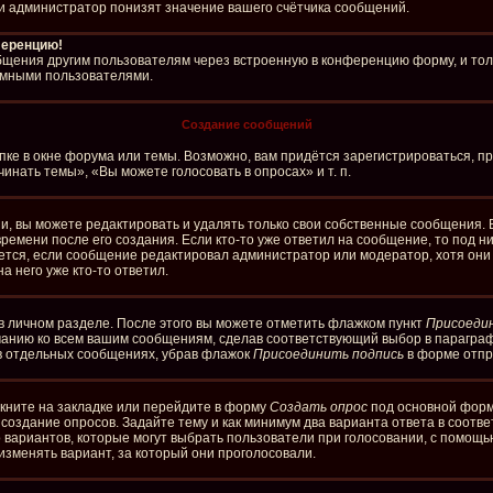
и администратор понизят значение вашего счётчика сообщений.
ференцию!
бщения другим пользователям через встроенную в конференцию форму, и тол
имными пользователями.
Создание сообщений
ке в окне форума или темы. Возможно, вам придётся зарегистрироваться, п
нать темы», «Вы можете голосовать в опросах» и т. п.
, вы можете редактировать и удалять только свои собственные сообщения. 
ремени после его создания. Если кто-то уже ответил на сообщение, то под 
ляется, если сообщение редактировал администратор или модератор, хотя он
а него уже кто-то ответил.
в личном разделе. После этого вы можете отметить флажком пункт
Присоеди
чанию ко всем вашим сообщениям, сделав соответствующий выбор в парагра
 в отдельных сообщениях, убрав флажок
Присоединить подпись
в форме отпр
кните на закладке или перейдите в форму
Создать опрос
под основной формо
а создание опросов. Задайте тему и как минимум два варианта ответа в соотв
о вариантов, которые могут выбрать пользователи при голосовании, с помощь
изменять вариант, за который они проголосовали.