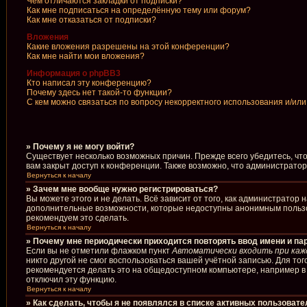
Чем отличаются закладки от подписки?
Как мне подписаться на определённую тему или форум?
Как мне отказаться от подписки?
Вложения
Какие вложения разрешены на этой конференции?
Как мне найти мои вложения?
Информация о phpBB3
Кто написал эту конференцию?
Почему здесь нет такой-то функции?
С кем можно связаться по вопросу некорректного использования и/ил
» Почему я не могу войти?
Существует несколько возможных причин. Прежде всего убедитесь, чт
вам закрыт доступ к конференции. Также возможно, что администрато
Вернуться к началу
» Зачем мне вообще нужно регистрироваться?
Вы можете этого и не делать. Всё зависит от того, как администрато
дополнительные возможности, которые недоступны анонимным пользоват
рекомендуем это сделать.
Вернуться к началу
» Почему мне периодически приходится повторять ввод имени и па
Если вы не отметили флажком пункт
Автоматически входить при каж
никто другой не смог воспользоваться вашей учётной записью. Для то
рекомендуется делать это на общедоступном компьютере, например в б
отключил эту функцию.
Вернуться к началу
» Как сделать, чтобы я не появлялся в списке активных пользоват