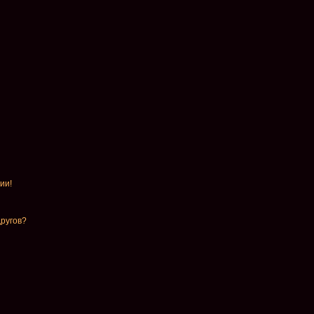
ии!
другов?