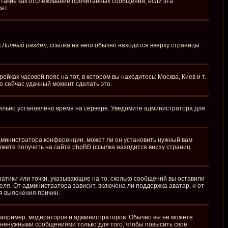
 такие как отслеживание прочитанных сообщений, если эта
ет.
в
Личный раздел
; ссылка на него обычно находится вверху страницы.
йках часовой пояс на тот, в котором вы находитесь: Москва, Киев и т.
то сейчас удачный момент сделать это.
вильно установлено время на сервере. Уведомите администратора для
администратора конференции, может ли он установить нужный вам
ожете получить на сайте phpBB (ссылка находится внизу страниц
ратики или точки, указывающие на то, сколько сообщений вы оставили
еля. От администратора зависит, включена ли поддержка аватар, и от
я выяснения причин.
апример, модераторов и администраторов. Обычно вы не можете
ненужными сообщениями только для того, чтобы повысить своё