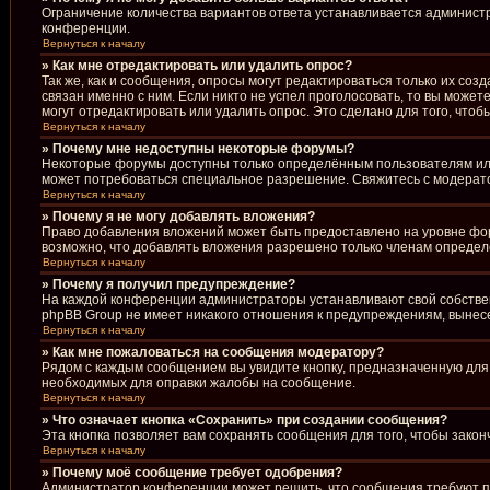
Ограничение количества вариантов ответа устанавливается админист
конференции.
Вернуться к началу
» Как мне отредактировать или удалить опрос?
Так же, как и сообщения, опросы могут редактироваться только их со
связан именно с ним. Если никто не успел проголосовать, то вы може
могут отредактировать или удалить опрос. Это сделано для того, что
Вернуться к началу
» Почему мне недоступны некоторые форумы?
Некоторые форумы доступны только определённым пользователям или 
может потребоваться специальное разрешение. Свяжитесь с модерат
Вернуться к началу
» Почему я не могу добавлять вложения?
Право добавления вложений может быть предоставлено на уровне фо
возможно, что добавлять вложения разрешено только членам определё
Вернуться к началу
» Почему я получил предупреждение?
На каждой конференции администраторы устанавливают свой собствен
phpBB Group не имеет никакого отношения к предупреждениям, вынесе
Вернуться к началу
» Как мне пожаловаться на сообщения модератору?
Рядом с каждым сообщением вы увидите кнопку, предназначенную для 
необходимых для оправки жалобы на сообщение.
Вернуться к началу
» Что означает кнопка «Сохранить» при создании сообщения?
Эта кнопка позволяет вам сохранять сообщения для того, чтобы закон
Вернуться к началу
» Почему моё сообщение требует одобрения?
Администратор конференции может решить, что сообщения требуют пр