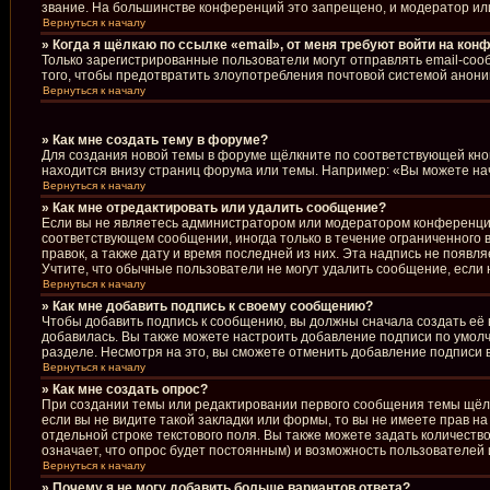
звание. На большинстве конференций это запрещено, и модератор ил
Вернуться к началу
» Когда я щёлкаю по ссылке «email», от меня требуют войти на кон
Только зарегистрированные пользователи могут отправлять email-соо
того, чтобы предотвратить злоупотребления почтовой системой анон
Вернуться к началу
» Как мне создать тему в форуме?
Для создания новой темы в форуме щёлкните по соответствующей кноп
находится внизу страниц форума или темы. Например: «Вы можете начи
Вернуться к началу
» Как мне отредактировать или удалить сообщение?
Если вы не являетесь администратором или модератором конференции
соответствующем сообщении, иногда только в течение ограниченного в
правок, а также дату и время последней из них. Эта надпись не появ
Учтите, что обычные пользователи не могут удалить сообщение, если н
Вернуться к началу
» Как мне добавить подпись к своему сообщению?
Чтобы добавить подпись к сообщению, вы должны сначала создать её 
добавилась. Вы также можете настроить добавление подписи по умол
разделе. Несмотря на это, вы сможете отменить добавление подписи
Вернуться к началу
» Как мне создать опрос?
При создании темы или редактировании первого сообщения темы щёл
если вы не видите такой закладки или формы, то вы не имеете прав н
отдельной строке текстового поля. Вы также можете задать количеств
означает, что опрос будет постоянным) и возможность пользователей 
Вернуться к началу
» Почему я не могу добавить больше вариантов ответа?