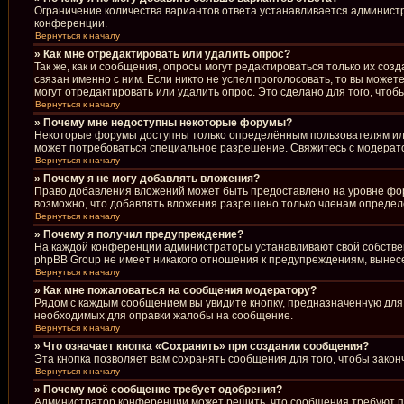
Ограничение количества вариантов ответа устанавливается админист
конференции.
Вернуться к началу
» Как мне отредактировать или удалить опрос?
Так же, как и сообщения, опросы могут редактироваться только их со
связан именно с ним. Если никто не успел проголосовать, то вы може
могут отредактировать или удалить опрос. Это сделано для того, что
Вернуться к началу
» Почему мне недоступны некоторые форумы?
Некоторые форумы доступны только определённым пользователям или 
может потребоваться специальное разрешение. Свяжитесь с модерат
Вернуться к началу
» Почему я не могу добавлять вложения?
Право добавления вложений может быть предоставлено на уровне фо
возможно, что добавлять вложения разрешено только членам определё
Вернуться к началу
» Почему я получил предупреждение?
На каждой конференции администраторы устанавливают свой собствен
phpBB Group не имеет никакого отношения к предупреждениям, вынесе
Вернуться к началу
» Как мне пожаловаться на сообщения модератору?
Рядом с каждым сообщением вы увидите кнопку, предназначенную для 
необходимых для оправки жалобы на сообщение.
Вернуться к началу
» Что означает кнопка «Сохранить» при создании сообщения?
Эта кнопка позволяет вам сохранять сообщения для того, чтобы закон
Вернуться к началу
» Почему моё сообщение требует одобрения?
Администратор конференции может решить, что сообщения требуют пр