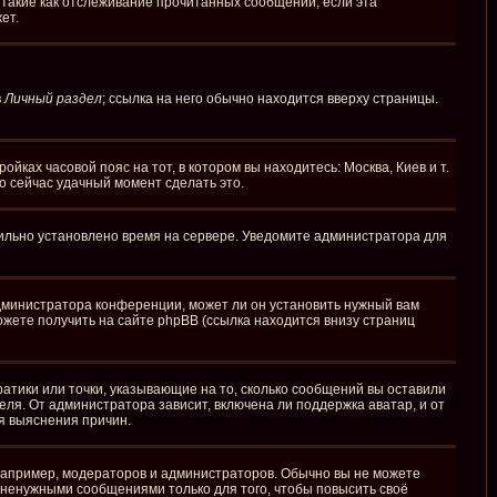
 такие как отслеживание прочитанных сообщений, если эта
ет.
в
Личный раздел
; ссылка на него обычно находится вверху страницы.
йках часовой пояс на тот, в котором вы находитесь: Москва, Киев и т.
то сейчас удачный момент сделать это.
вильно установлено время на сервере. Уведомите администратора для
администратора конференции, может ли он установить нужный вам
ожете получить на сайте phpBB (ссылка находится внизу страниц
ратики или точки, указывающие на то, сколько сообщений вы оставили
еля. От администратора зависит, включена ли поддержка аватар, и от
я выяснения причин.
апример, модераторов и администраторов. Обычно вы не можете
ненужными сообщениями только для того, чтобы повысить своё