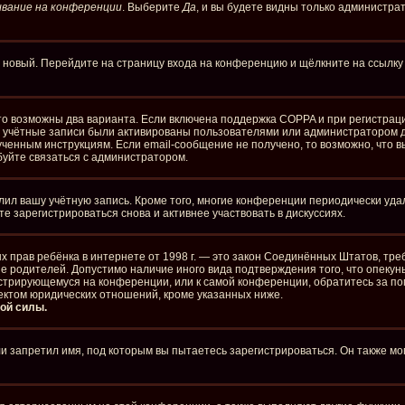
вание на конференции
. Выберите
Да
, и вы будете видны только администра
ть новый. Перейдите на страницу входа на конференцию и щёлкните на ссылк
то возможны два варианта. Если включена поддержка COPPA и при регистраци
е учётные записи были активированы пользователями или администратором д
ченным инструкциям. Если email-сообщение не получено, то возможно, что в
буйте связаться с администратором.
лил вашу учётную запись. Кроме того, многие конференции периодически уд
 зарегистрироваться снова и активнее участвовать в дискуссиях.
стных прав ребёнка в интернете от 1998 г. — это закон Соединённых Штатов, 
ие родителей. Допустимо наличие иного вида подтверждения того, что опе
егистрирующемуся на конференции, или к самой конференции, обратитесь за п
ектом юридических отношений, кроме указанных ниже.
ой силы.
 запретил имя, под которым вы пытаетесь зарегистрироваться. Он также мо