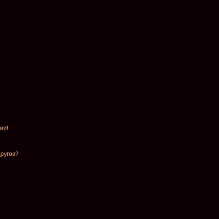
ии!
другов?