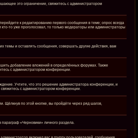
вышающее это ограничение, свяжитесь с администратором
перейдите к редактированию первого сообщения в теме; опрос всегда
ли кто-то уже проголосовал, то только модераторы или администраторы
х темы и оставлять сообщения, совершать другие действия, вам
ешить добавление вложений в определённых форумах. Также
житесь с администратором конференции.
ждение. Учтите, что это решение администратора конференции, и
, свяжитесь с администратором конференции.
 Щёлкнув по этой кнопке, вы пройдёте через ряд шагов,
 в параграф «Черновики» личного раздела.
администратор включил вас в группу пользователей, сообщения