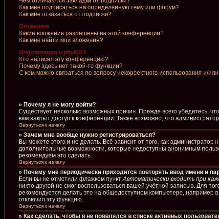
Чем отличаются закладки от подписки?
Как мне подписаться на определённую тему или форум?
Как мне отказаться от подписки?
Вложения
Какие вложения разрешены на этой конференции?
Как мне найти мои вложения?
Информация о phpBB3
Кто написал эту конференцию?
Почему здесь нет такой-то функции?
С кем можно связаться по вопросу некорректного использования и/ил
» Почему я не могу войти?
Существует несколько возможных причин. Прежде всего убедитесь, чт
вам закрыт доступ к конференции. Также возможно, что администрато
Вернуться к началу
» Зачем мне вообще нужно регистрироваться?
Вы можете этого и не делать. Всё зависит от того, как администрато
дополнительные возможности, которые недоступны анонимным пользоват
рекомендуем это сделать.
Вернуться к началу
» Почему мне периодически приходится повторять ввод имени и па
Если вы не отметили флажком пункт
Автоматически входить при каж
никто другой не смог воспользоваться вашей учётной записью. Для то
рекомендуется делать это на общедоступном компьютере, например в б
отключил эту функцию.
Вернуться к началу
» Как сделать, чтобы я не появлялся в списке активных пользоват