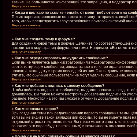
звание. На большинстве конференций это запрещено, и модератор ил
Вернуться к началу
» Когда я щёлкаю по ссылке «email», от меня требуют войти на кон
Только зарегистрированные пользователи могут отправлять email-соо
того, чтобы предотвратить злоупотребления почтовой системой анон
Вернуться к началу
» Как мне создать тему в форуме?
Для создания новой темы в форуме щёлкните по соответствующей кноп
находится внизу страниц форума или темы. Например: «Вы можете начи
Вернуться к началу
» Как мне отредактировать или удалить сообщение?
Если вы не являетесь администратором или модератором конференции
соответствующем сообщении, иногда только в течение ограниченного в
правок, а также дату и время последней из них. Эта надпись не появ
Учтите, что обычные пользователи не могут удалить сообщение, если н
Вернуться к началу
» Как мне добавить подпись к своему сообщению?
Чтобы добавить подпись к сообщению, вы должны сначала создать её 
добавилась. Вы также можете настроить добавление подписи по умол
разделе. Несмотря на это, вы сможете отменить добавление подписи
Вернуться к началу
» Как мне создать опрос?
При создании темы или редактировании первого сообщения темы щёл
если вы не видите такой закладки или формы, то вы не имеете прав н
отдельной строке текстового поля. Вы также можете задать количеств
означает, что опрос будет постоянным) и возможность пользователей 
Вернуться к началу
» Почему я не могу добавить больше вариантов ответа?