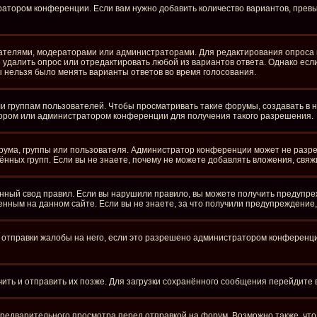
ратором конференции. Если вам нужно добавить количество вариантов, пре
здателями, модераторами или администраторами. Для редактирования опроса 
те удалить опрос или отредактировать любой из вариантов ответа. Однако ес
бы нельзя было менять варианты ответов во время голосования.
группам пользователей. Чтобы просматривать такие форумы, создавать в ни
ором или администратором конференции для получения такого разрешения.
рума, группы или пользователя. Администратор конференции может не разр
нных групп. Если вы не знаете, почему не можете добавлять вложения, свя
ный свод правил. Если вы нарушили правило, вы можете получить предупре
нным на данном сайте. Если вы не знаете, за что получили предупреждение
отправки жалобы на него, если это разрешено администратором конференции.
чить и отправить их позже. Для загрузки сохранённого сообщения перейдите
едварительного просмотра перед отправкой на форум. Возможно также, что 