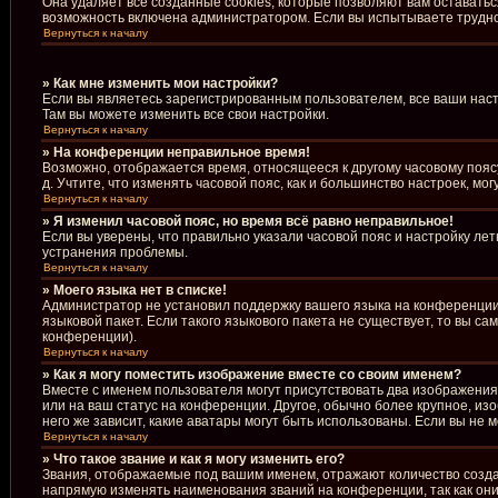
Она удаляет все созданные cookies, которые позволяют вам оставать
возможность включена администратором. Если вы испытываете труднос
Вернуться к началу
» Как мне изменить мои настройки?
Если вы являетесь зарегистрированным пользователем, все ваши наст
Там вы можете изменить все свои настройки.
Вернуться к началу
» На конференции неправильное время!
Возможно, отображается время, относящееся к другому часовому поясу, 
д. Учтите, что изменять часовой пояс, как и большинство настроек, м
Вернуться к началу
» Я изменил часовой пояс, но время всё равно неправильное!
Если вы уверены, что правильно указали часовой пояс и настройку ле
устранения проблемы.
Вернуться к началу
» Моего языка нет в списке!
Администратор не установил поддержку вашего языка на конференции,
языковой пакет. Если такого языкового пакета не существует, то вы 
конференции).
Вернуться к началу
» Как я могу поместить изображение вместе со своим именем?
Вместе с именем пользователя могут присутствовать два изображения.
или на ваш статус на конференции. Другое, обычно более крупное, из
него же зависит, какие аватары могут быть использованы. Если вы н
Вернуться к началу
» Что такое звание и как я могу изменить его?
Звания, отображаемые под вашим именем, отражают количество созд
напрямую изменять наименования званий на конференции, так как он