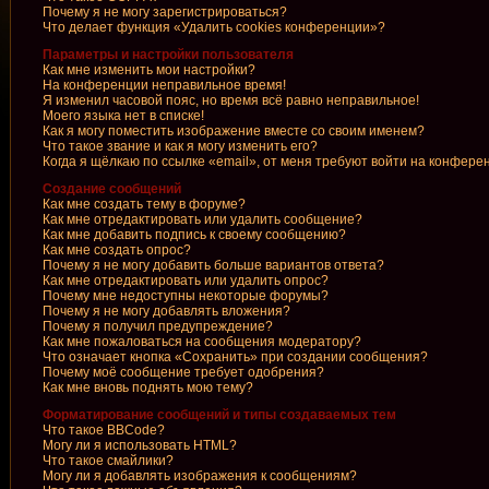
Почему я не могу зарегистрироваться?
Что делает функция «Удалить cookies конференции»?
Параметры и настройки пользователя
Как мне изменить мои настройки?
На конференции неправильное время!
Я изменил часовой пояс, но время всё равно неправильное!
Моего языка нет в списке!
Как я могу поместить изображение вместе со своим именем?
Что такое звание и как я могу изменить его?
Когда я щёлкаю по ссылке «email», от меня требуют войти на конфере
Создание сообщений
Как мне создать тему в форуме?
Как мне отредактировать или удалить сообщение?
Как мне добавить подпись к своему сообщению?
Как мне создать опрос?
Почему я не могу добавить больше вариантов ответа?
Как мне отредактировать или удалить опрос?
Почему мне недоступны некоторые форумы?
Почему я не могу добавлять вложения?
Почему я получил предупреждение?
Как мне пожаловаться на сообщения модератору?
Что означает кнопка «Сохранить» при создании сообщения?
Почему моё сообщение требует одобрения?
Как мне вновь поднять мою тему?
Форматирование сообщений и типы создаваемых тем
Что такое BBCode?
Могу ли я использовать HTML?
Что такое смайлики?
Могу ли я добавлять изображения к сообщениям?