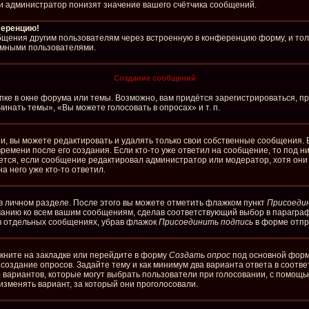
и администратор понизят значение вашего счётчика сообщений.
ференцию!
бщения другим пользователям через встроенную в конференцию форму, и тол
имными пользователями.
Создание сообщений
ке в окне форума или темы. Возможно, вам придётся зарегистрироваться, п
нать темы», «Вы можете голосовать в опросах» и т. п.
, вы можете редактировать и удалять только свои собственные сообщения. 
ремени после его создания. Если кто-то уже ответил на сообщение, то под 
ляется, если сообщение редактировал администратор или модератор, хотя он
а него уже кто-то ответил.
в личном разделе. После этого вы можете отметить флажком пункт
Присоеди
чанию ко всем вашим сообщениям, сделав соответствующий выбор в парагра
 в отдельных сообщениях, убрав флажок
Присоединить подпись
в форме отпр
кните на закладке или перейдите в форму
Создать опрос
под основной формо
а создание опросов. Задайте тему и как минимум два варианта ответа в соотв
о вариантов, которые могут выбрать пользователи при голосовании, с помощь
изменять вариант, за который они проголосовали.