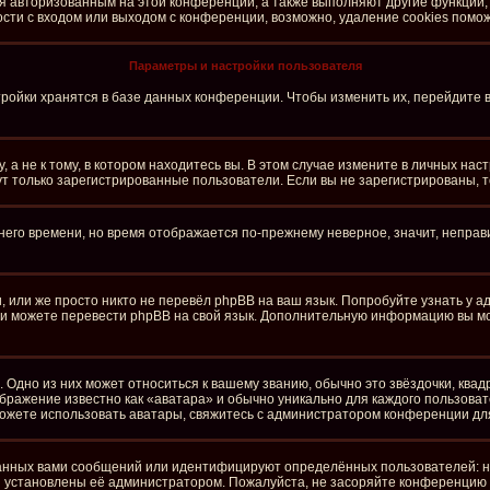
ся авторизованным на этой конференции, а также выполняют другие функции,
ти с входом или выходом с конференции, возможно, удаление cookies помож
Параметры и настройки пользователя
ройки хранятся в базе данных конференции. Чтобы изменить их, перейдите 
а не к тому, в котором находитесь вы. В этом случае измените в личных настро
огут только зарегистрированные пользователи. Если вы не зарегистрированы, 
тнего времени, но время отображается по-прежнему неверное, значит, непра
 или же просто никто не перевёл phpBB на ваш язык. Попробуйте узнать у 
сами можете перевести phpBB на свой язык. Дополнительную информацию вы м
 Одно из них может относиться к вашему званию, обычно это звёздочки, квад
ображение известно как «аватара» и обычно уникально для каждого пользоват
е можете использовать аватары, свяжитесь с администратором конференции дл
анных вами сообщений или идентифицируют определённых пользователей: н
и установлены её администратором. Пожалуйста, не засоряйте конференцию 