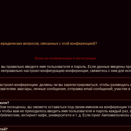
и юридических вопросов, связанных с этой конференцией?
Вход на конференцию и регистрация
о вы правильно вводите имя пользователя и пароль. Если данные введены пра
р неправильно настроил конфигурацию конференции, свяжитесь с ним для ис
р настроил конференцию: должны ли вы зарегистрироваться, чтобы размещать 
елям: аватары, личные сообщения, отправка email-сообщений, участие в груп
роля?
дом посещении
, вы сможете оставаться под своим именем на конференции то
го чтобы вам не приходилось вводить имя пользователя и пароль каждый раз,
иблиотеке, интернет-кафе, университете и т. д. Если пункт
Автоматически 
елей?