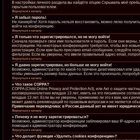
В настройках личного раздела вы найдёте опцию
Скрывать моё пребы
скрытым пользователем.
Вернуться к началу
» Я забыл пароль!
Не паникуйте! Хотя пароль нельзя восстановить, можно легко получи
войти на конференцию.
Вернуться к началу
» Я только что зарегистрировался, но не могу войти!
Сначала проверьте свои имя пользователя и пароль. Если они верны, 
инструкциям. На некоторых конференциях требуется, чтобы все новы
регистрации. Если вам было прислано email-сообщение, следуйте полу
фильтром. Если вы уверены, что ввели правильный адрес email, попро
Вернуться к началу
» Я давно зарегистрирован, но больше не могу войти!
Возможно, администратор по какой-то причине деактивировал или уда
чтобы уменьшить размер базы данных. Если это произошло, попробуйте
Вернуться к началу
» Что такое COPPA?
COPPA (Child Online Privacy and Protection Act), или Акт о защите ча
несовершеннолетних младше 13 лет, иметь на это письменное соглас
младше 13 лет. Если вы не уверены, применимо ли это к вам, как к р
может давать рекомендаций по правовым вопросам и не является объ
Примечание переводчика: в России данный акт не имеет юридическ
Вернуться к началу
» Почему я не могу зарегистрироваться?
Возможно, администратор конференции заблокировал ваш IP-адрес или
помощью к администратору конференции.
Вернуться к началу
» Что делает функция «Удалить cookies конференции»?