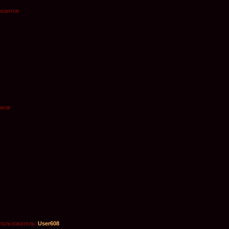
ыкантов
омов
пользователь:
User608