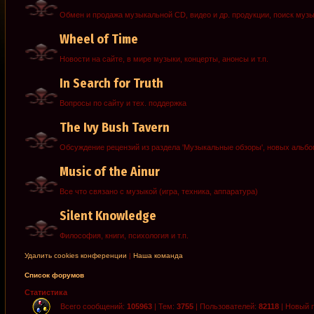
Обмен и продажа музыкальной CD, видео и др. продукции, поиск муз
Wheel of Time
Новости на сайте, в мире музыки, концерты, анонсы и т.п.
In Search for Truth
Вопросы по сайту и тех. поддержка
The Ivy Bush Tavern
Обсуждение рецензий из раздела 'Музыкальные обзоры', новых альб
Music of the Ainur
Все что связано с музыкой (игра, техника, аппаратура)
Silent Knowledge
Философия, книги, психология и т.п.
Удалить cookies конференции
|
Наша команда
Список форумов
Статистика
Всего сообщений:
105963
| Тем:
3755
| Пользователей:
82118
| Новый 