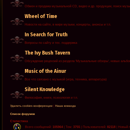
Обмен и продажа музыкальной CD, видео и др. продукции, поиск муз
Wheel of Time
Новости на сайте, в мире музыки, концерты, анонсы и т.п.
In Search for Truth
Вопросы по сайту и тех. поддержка
The Ivy Bush Tavern
Обсуждение рецензий из раздела 'Музыкальные обзоры', новых альб
Music of the Ainur
Все что связано с музыкой (игра, техника, аппаратура)
Silent Knowledge
Философия, книги, психология и т.п.
Удалить cookies конференции
|
Наша команда
Список форумов
Статистика
Всего сообщений:
105964
| Тем:
3755
| Пользователей:
82118
| Новый 