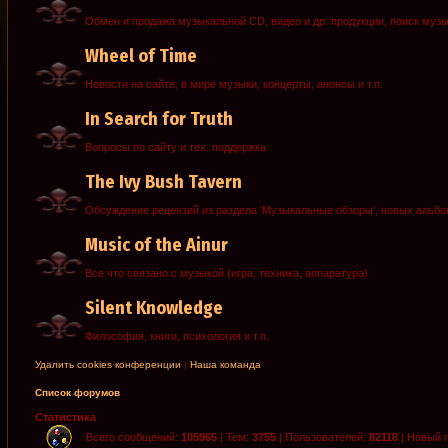
Обмен и продажа музыкальной CD, видео и др. продукции, поиск муз
Wheel of Time
Новости на сайте, в мире музыки, концерты, анонсы и т.п.
In Search for Truth
Вопросы по сайту и тех. поддержка
The Ivy Bush Tavern
Обсуждение рецензий из раздела 'Музыкальные обзоры', новых альб
Music of the Ainur
Все что связано с музыкой (игра, техника, аппаратура)
Silent Knowledge
Философия, книги, психология и т.п.
Удалить cookies конференции
|
Наша команда
Список форумов
Статистика
Всего сообщений:
105965
| Тем:
3755
| Пользователей:
82118
| Новый 