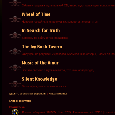
Обмен и продажа музыкальной CD, видео и др. продукции, поиск муз
Wheel of Time
Новости на сайте, в мире музыки, концерты, анонсы и т.п.
In Search for Truth
Вопросы по сайту и тех. поддержка
The Ivy Bush Tavern
Обсуждение рецензий из раздела 'Музыкальные обзоры', новых альб
Music of the Ainur
Все что связано с музыкой (игра, техника, аппаратура)
Silent Knowledge
Философия, книги, психология и т.п.
Удалить cookies конференции
|
Наша команда
Список форумов
Статистика
Всего сообщений:
105965
| Тем:
3755
| Пользователей:
82118
| Новый 