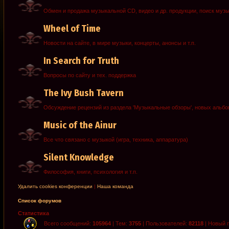
Обмен и продажа музыкальной CD, видео и др. продукции, поиск муз
Wheel of Time
Новости на сайте, в мире музыки, концерты, анонсы и т.п.
In Search for Truth
Вопросы по сайту и тех. поддержка
The Ivy Bush Tavern
Обсуждение рецензий из раздела 'Музыкальные обзоры', новых альб
Music of the Ainur
Все что связано с музыкой (игра, техника, аппаратура)
Silent Knowledge
Философия, книги, психология и т.п.
Удалить cookies конференции
|
Наша команда
Список форумов
Статистика
Всего сообщений:
105964
| Тем:
3755
| Пользователей:
82118
| Новый 