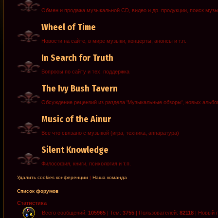
Обмен и продажа музыкальной CD, видео и др. продукции, поиск муз
Wheel of Time
Новости на сайте, в мире музыки, концерты, анонсы и т.п.
In Search for Truth
Вопросы по сайту и тех. поддержка
The Ivy Bush Tavern
Обсуждение рецензий из раздела 'Музыкальные обзоры', новых альб
Music of the Ainur
Все что связано с музыкой (игра, техника, аппаратура)
Silent Knowledge
Философия, книги, психология и т.п.
Удалить cookies конференции
|
Наша команда
Список форумов
Статистика
Всего сообщений:
105965
| Тем:
3755
| Пользователей:
82118
| Новый 