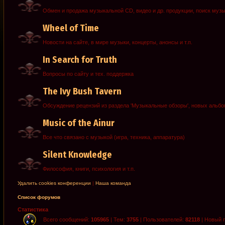
Обмен и продажа музыкальной CD, видео и др. продукции, поиск муз
Wheel of Time
Новости на сайте, в мире музыки, концерты, анонсы и т.п.
In Search for Truth
Вопросы по сайту и тех. поддержка
The Ivy Bush Tavern
Обсуждение рецензий из раздела 'Музыкальные обзоры', новых альб
Music of the Ainur
Все что связано с музыкой (игра, техника, аппаратура)
Silent Knowledge
Философия, книги, психология и т.п.
Удалить cookies конференции
|
Наша команда
Список форумов
Статистика
Всего сообщений:
105965
| Тем:
3755
| Пользователей:
82118
| Новый 