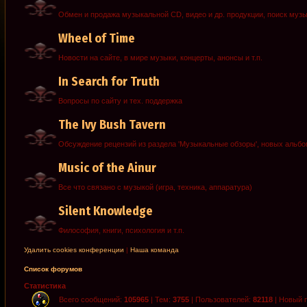
Обмен и продажа музыкальной CD, видео и др. продукции, поиск муз
Wheel of Time
Новости на сайте, в мире музыки, концерты, анонсы и т.п.
In Search for Truth
Вопросы по сайту и тех. поддержка
The Ivy Bush Tavern
Обсуждение рецензий из раздела 'Музыкальные обзоры', новых альб
Music of the Ainur
Все что связано с музыкой (игра, техника, аппаратура)
Silent Knowledge
Философия, книги, психология и т.п.
Удалить cookies конференции
|
Наша команда
Список форумов
Статистика
Всего сообщений:
105965
| Тем:
3755
| Пользователей:
82118
| Новый 