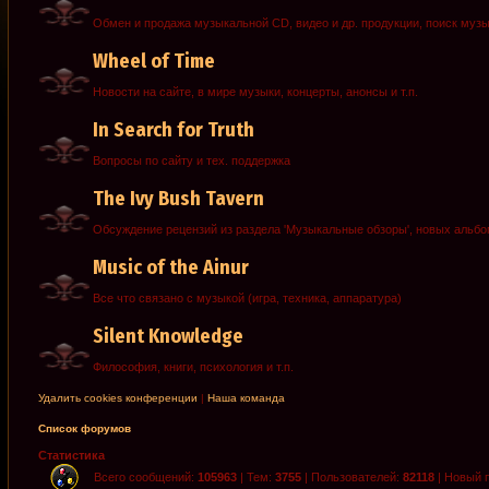
Обмен и продажа музыкальной CD, видео и др. продукции, поиск муз
Wheel of Time
Новости на сайте, в мире музыки, концерты, анонсы и т.п.
In Search for Truth
Вопросы по сайту и тех. поддержка
The Ivy Bush Tavern
Обсуждение рецензий из раздела 'Музыкальные обзоры', новых альб
Music of the Ainur
Все что связано с музыкой (игра, техника, аппаратура)
Silent Knowledge
Философия, книги, психология и т.п.
Удалить cookies конференции
|
Наша команда
Список форумов
Статистика
Всего сообщений:
105963
| Тем:
3755
| Пользователей:
82118
| Новый 