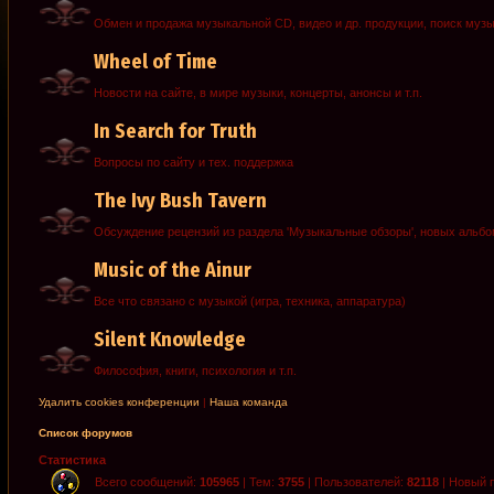
Обмен и продажа музыкальной CD, видео и др. продукции, поиск муз
Wheel of Time
Новости на сайте, в мире музыки, концерты, анонсы и т.п.
In Search for Truth
Вопросы по сайту и тех. поддержка
The Ivy Bush Tavern
Обсуждение рецензий из раздела 'Музыкальные обзоры', новых альб
Music of the Ainur
Все что связано с музыкой (игра, техника, аппаратура)
Silent Knowledge
Философия, книги, психология и т.п.
Удалить cookies конференции
|
Наша команда
Список форумов
Статистика
Всего сообщений:
105965
| Тем:
3755
| Пользователей:
82118
| Новый 