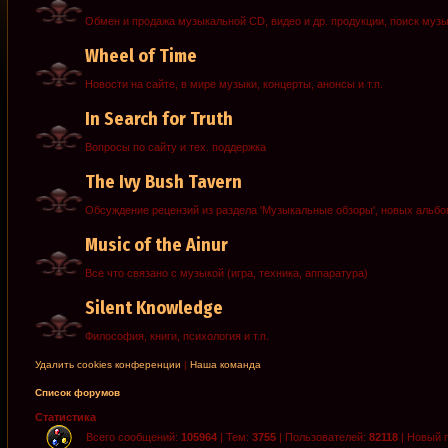
Обмен и продажа музыкальной CD, видео и др. продукции, поиск муз
Wheel of Time
Новости на сайте, в мире музыки, концерты, анонсы и т.п.
In Search for Truth
Вопросы по сайту и тех. поддержка
The Ivy Bush Tavern
Обсуждение рецензий из раздела 'Музыкальные обзоры', новых альб
Music of the Ainur
Все что связано с музыкой (игра, техника, аппаратура)
Silent Knowledge
Философия, книги, психология и т.п.
Удалить cookies конференции
|
Наша команда
Список форумов
Статистика
Всего сообщений:
105964
| Тем:
3755
| Пользователей:
82118
| Новый 