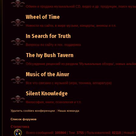
Обмен и продажа музыкальной CD, видео и др. продукции, поиск муз
Wheel of Time
Новости на сайте, в мире музыки, концерты, анонсы и т.п.
In Search for Truth
Вопросы по сайту и тех. поддержка
The Ivy Bush Tavern
Обсуждение рецензий из раздела 'Музыкальные обзоры', новых альб
Music of the Ainur
Все что связано с музыкой (игра, техника, аппаратура)
Silent Knowledge
Философия, книги, психология и т.п.
Удалить cookies конференции
|
Наша команда
Список форумов
Статистика
Всего сообщений:
105964
| Тем:
3755
| Пользователей:
82118
| Новый 