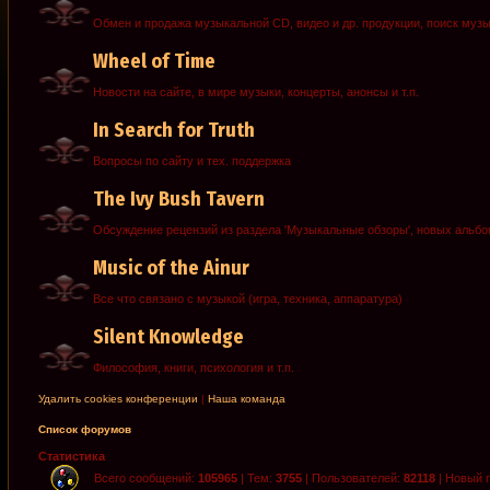
Обмен и продажа музыкальной CD, видео и др. продукции, поиск муз
Wheel of Time
Новости на сайте, в мире музыки, концерты, анонсы и т.п.
In Search for Truth
Вопросы по сайту и тех. поддержка
The Ivy Bush Tavern
Обсуждение рецензий из раздела 'Музыкальные обзоры', новых альб
Music of the Ainur
Все что связано с музыкой (игра, техника, аппаратура)
Silent Knowledge
Философия, книги, психология и т.п.
Удалить cookies конференции
|
Наша команда
Список форумов
Статистика
Всего сообщений:
105965
| Тем:
3755
| Пользователей:
82118
| Новый 