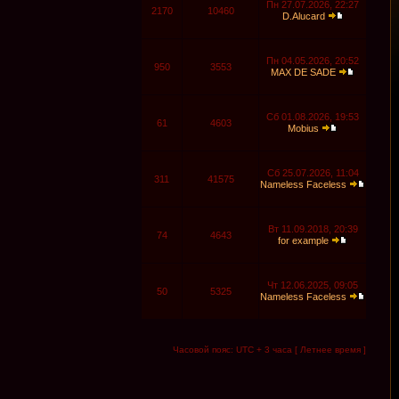
Пн 27.07.2026, 22:27
2170
10460
D.Alucard
Пн 04.05.2026, 20:52
950
3553
MAX DE SADE
Сб 01.08.2026, 19:53
61
4603
Mobius
Сб 25.07.2026, 11:04
311
41575
Nameless Faceless
Вт 11.09.2018, 20:39
74
4643
for example
Чт 12.06.2025, 09:05
50
5325
Nameless Faceless
Часовой пояс: UTC + 3 часа [ Летнее время ]