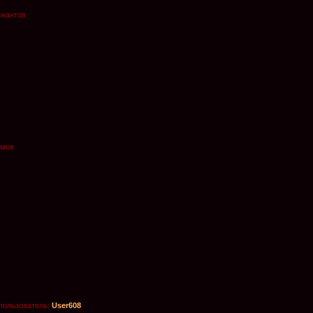
ыкантов
омов
пользователь:
User608