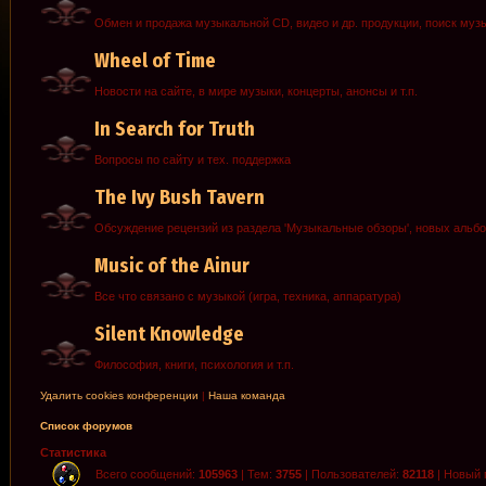
Обмен и продажа музыкальной CD, видео и др. продукции, поиск муз
Wheel of Time
Новости на сайте, в мире музыки, концерты, анонсы и т.п.
In Search for Truth
Вопросы по сайту и тех. поддержка
The Ivy Bush Tavern
Обсуждение рецензий из раздела 'Музыкальные обзоры', новых альб
Music of the Ainur
Все что связано с музыкой (игра, техника, аппаратура)
Silent Knowledge
Философия, книги, психология и т.п.
Удалить cookies конференции
|
Наша команда
Список форумов
Статистика
Всего сообщений:
105963
| Тем:
3755
| Пользователей:
82118
| Новый 