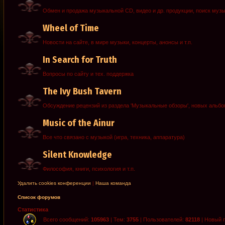
Обмен и продажа музыкальной CD, видео и др. продукции, поиск муз
Wheel of Time
Новости на сайте, в мире музыки, концерты, анонсы и т.п.
In Search for Truth
Вопросы по сайту и тех. поддержка
The Ivy Bush Tavern
Обсуждение рецензий из раздела 'Музыкальные обзоры', новых альб
Music of the Ainur
Все что связано с музыкой (игра, техника, аппаратура)
Silent Knowledge
Философия, книги, психология и т.п.
Удалить cookies конференции
|
Наша команда
Список форумов
Статистика
Всего сообщений:
105963
| Тем:
3755
| Пользователей:
82118
| Новый 