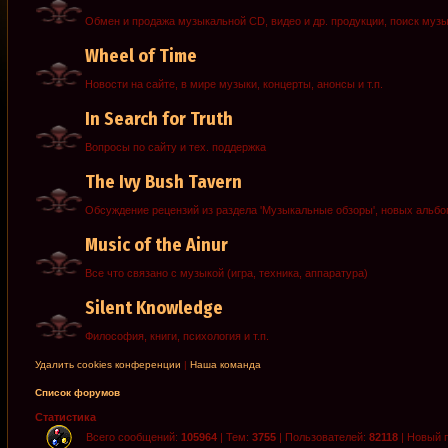
Обмен и продажа музыкальной CD, видео и др. продукции, поиск муз
Wheel of Time
Новости на сайте, в мире музыки, концерты, анонсы и т.п.
In Search for Truth
Вопросы по сайту и тех. поддержка
The Ivy Bush Tavern
Обсуждение рецензий из раздела 'Музыкальные обзоры', новых альб
Music of the Ainur
Все что связано с музыкой (игра, техника, аппаратура)
Silent Knowledge
Философия, книги, психология и т.п.
Удалить cookies конференции
|
Наша команда
Список форумов
Статистика
Всего сообщений:
105964
| Тем:
3755
| Пользователей:
82118
| Новый 