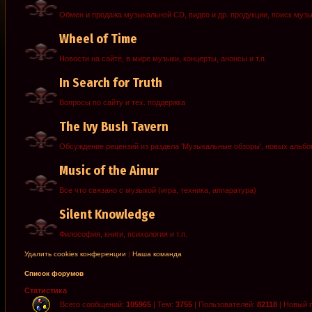
Обмен и продажа музыкальной CD, видео и др. продукции, поиск муз
Wheel of Time
Новости на сайте, в мире музыки, концерты, анонсы и т.п.
In Search for Truth
Вопросы по сайту и тех. поддержка
The Ivy Bush Tavern
Обсуждение рецензий из раздела 'Музыкальные обзоры', новых альб
Music of the Ainur
Все что связано с музыкой (игра, техника, аппаратура)
Silent Knowledge
Философия, книги, психология и т.п.
Удалить cookies конференции
|
Наша команда
Список форумов
Статистика
Всего сообщений:
105965
| Тем:
3755
| Пользователей:
82118
| Новый 