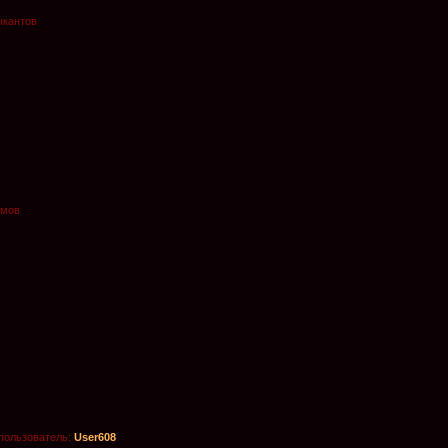
ыкантов
омов
пользователь:
User608