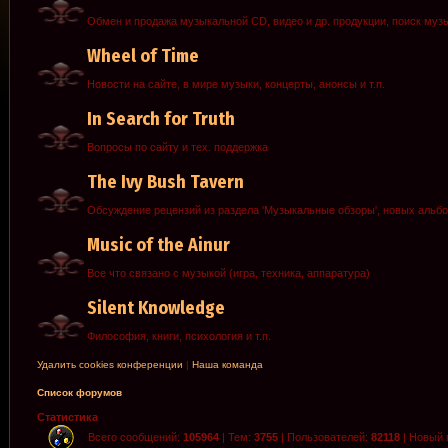
Обмен и продажа музыкальной CD, видео и др. продукции, поиск муз
Wheel of Time
Новости на сайте, в мире музыки, концерты, анонсы и т.п.
In Search for Truth
Вопросы по сайту и тех. поддержка
The Ivy Bush Tavern
Обсуждение рецензий из раздела 'Музыкальные обзоры', новых альб
Music of the Ainur
Все что связано с музыкой (игра, техника, аппаратура)
Silent Knowledge
Философия, книги, психология и т.п.
Удалить cookies конференции
|
Наша команда
Список форумов
Статистика
Всего сообщений:
105964
| Тем:
3755
| Пользователей:
82118
| Новый 