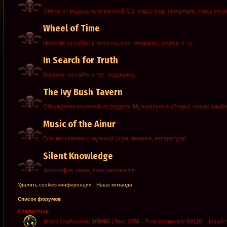
Обмен и продажа музыкальной CD, видео и др. продукции, поиск муз
Wheel of Time
Новости на сайте, в мире музыки, концерты, анонсы и т.п.
In Search for Truth
Вопросы по сайту и тех. поддержка
The Ivy Bush Tavern
Обсуждение рецензий из раздела 'Музыкальные обзоры', новых альб
Music of the Ainur
Все что связано с музыкой (игра, техника, аппаратура)
Silent Knowledge
Философия, книги, психология и т.п.
Удалить cookies конференции
|
Наша команда
Список форумов
Статистика
Всего сообщений:
105965
| Тем:
3755
| Пользователей:
82118
| Новый 