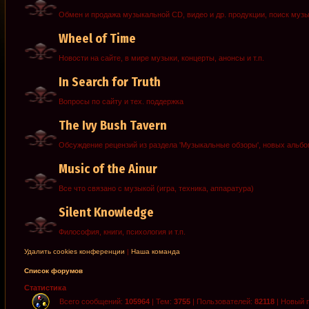
Обмен и продажа музыкальной CD, видео и др. продукции, поиск муз
Wheel of Time
Новости на сайте, в мире музыки, концерты, анонсы и т.п.
In Search for Truth
Вопросы по сайту и тех. поддержка
The Ivy Bush Tavern
Обсуждение рецензий из раздела 'Музыкальные обзоры', новых альб
Music of the Ainur
Все что связано с музыкой (игра, техника, аппаратура)
Silent Knowledge
Философия, книги, психология и т.п.
Удалить cookies конференции
|
Наша команда
Список форумов
Статистика
Всего сообщений:
105964
| Тем:
3755
| Пользователей:
82118
| Новый 