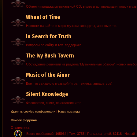
Обмен и продажа музыкальной CD, видео и др. продукции, поиск муз
Wheel of Time
Новости на сайте, в мире музыки, концерты, анонсы и т.п.
In Search for Truth
Вопросы по сайту и тех. поддержка
The Ivy Bush Tavern
Обсуждение рецензий из раздела 'Музыкальные обзоры', новых альб
Music of the Ainur
Все что связано с музыкой (игра, техника, аппаратура)
Silent Knowledge
Философия, книги, психология и т.п.
Удалить cookies конференции
|
Наша команда
Список форумов
Статистика
Всего сообщений:
105964
| Тем:
3755
| Пользователей:
82118
| Новый 