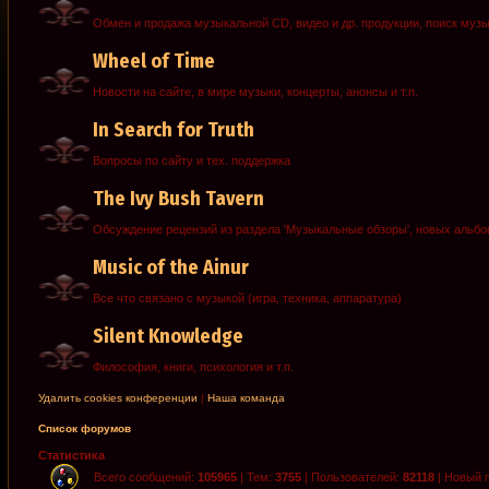
Обмен и продажа музыкальной CD, видео и др. продукции, поиск муз
Wheel of Time
Новости на сайте, в мире музыки, концерты, анонсы и т.п.
In Search for Truth
Вопросы по сайту и тех. поддержка
The Ivy Bush Tavern
Обсуждение рецензий из раздела 'Музыкальные обзоры', новых альб
Music of the Ainur
Все что связано с музыкой (игра, техника, аппаратура)
Silent Knowledge
Философия, книги, психология и т.п.
Удалить cookies конференции
|
Наша команда
Список форумов
Статистика
Всего сообщений:
105965
| Тем:
3755
| Пользователей:
82118
| Новый 