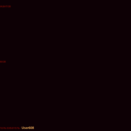
ыкантов
омов
пользователь:
User608