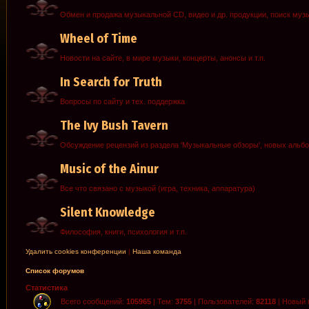
Обмен и продажа музыкальной CD, видео и др. продукции, поиск муз
Wheel of Time
Новости на сайте, в мире музыки, концерты, анонсы и т.п.
In Search for Truth
Вопросы по сайту и тех. поддержка
The Ivy Bush Tavern
Обсуждение рецензий из раздела 'Музыкальные обзоры', новых альб
Music of the Ainur
Все что связано с музыкой (игра, техника, аппаратура)
Silent Knowledge
Философия, книги, психология и т.п.
Удалить cookies конференции
|
Наша команда
Список форумов
Статистика
Всего сообщений:
105965
| Тем:
3755
| Пользователей:
82118
| Новый 