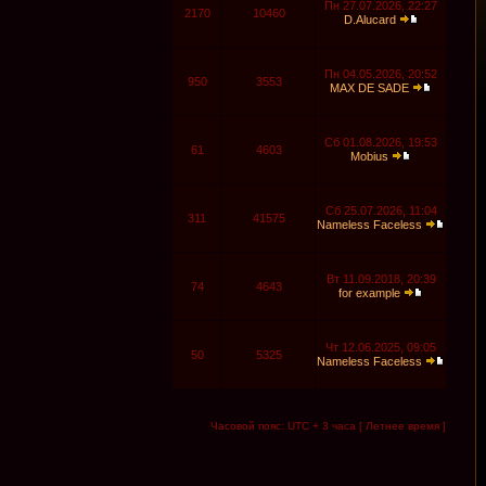
Пн 27.07.2026, 22:27
2170
10460
D.Alucard
Пн 04.05.2026, 20:52
950
3553
MAX DE SADE
Сб 01.08.2026, 19:53
61
4603
Mobius
Сб 25.07.2026, 11:04
311
41575
Nameless Faceless
Вт 11.09.2018, 20:39
74
4643
for example
Чт 12.06.2025, 09:05
50
5325
Nameless Faceless
Часовой пояс: UTC + 3 часа [ Летнее время ]