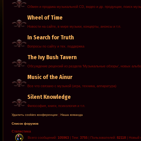
Обмен и продажа музыкальной CD, видео и др. продукции, поиск муз
Wheel of Time
Новости на сайте, в мире музыки, концерты, анонсы и т.п.
In Search for Truth
Вопросы по сайту и тех. поддержка
The Ivy Bush Tavern
Обсуждение рецензий из раздела 'Музыкальные обзоры', новых альб
Music of the Ainur
Все что связано с музыкой (игра, техника, аппаратура)
Silent Knowledge
Философия, книги, психология и т.п.
Удалить cookies конференции
|
Наша команда
Список форумов
Статистика
Всего сообщений:
105963
| Тем:
3755
| Пользователей:
82118
| Новый 