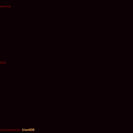
ыкантов
омов
пользователь:
User608