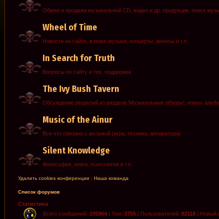
Обмен и продажа музыкальной CD, видео и др. продукции, поиск муз
Wheel of Time
Новости на сайте, в мире музыки, концерты, анонсы и т.п.
In Search for Truth
Вопросы по сайту и тех. поддержка
The Ivy Bush Tavern
Обсуждение рецензий из раздела 'Музыкальные обзоры', новых альб
Music of the Ainur
Все что связано с музыкой (игра, техника, аппаратура)
Silent Knowledge
Философия, книги, психология и т.п.
Удалить cookies конференции
|
Наша команда
Список форумов
Статистика
Всего сообщений:
105964
| Тем:
3755
| Пользователей:
82118
| Новый 