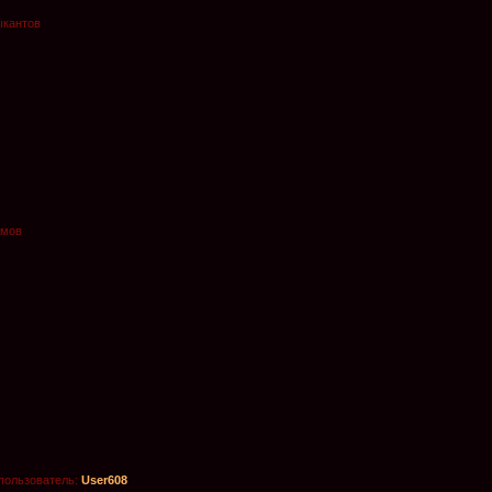
ыкантов
омов
пользователь:
User608