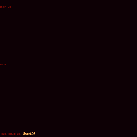
ыкантов
омов
пользователь:
User608