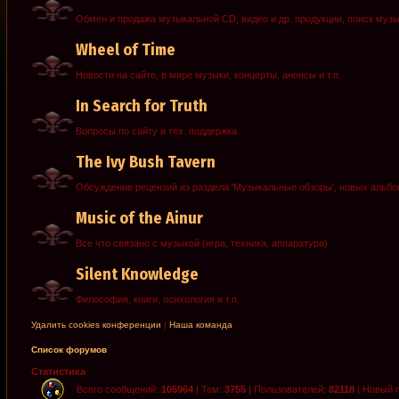
Обмен и продажа музыкальной CD, видео и др. продукции, поиск муз
Wheel of Time
Новости на сайте, в мире музыки, концерты, анонсы и т.п.
In Search for Truth
Вопросы по сайту и тех. поддержка
The Ivy Bush Tavern
Обсуждение рецензий из раздела 'Музыкальные обзоры', новых альб
Music of the Ainur
Все что связано с музыкой (игра, техника, аппаратура)
Silent Knowledge
Философия, книги, психология и т.п.
Удалить cookies конференции
|
Наша команда
Список форумов
Статистика
Всего сообщений:
105964
| Тем:
3755
| Пользователей:
82118
| Новый 