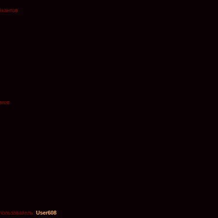
ыкантов
омов
пользователь:
User608