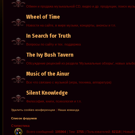
Обмен и продажа музыкальной CD, видео и др. продукции, поиск муз
Wheel of Time
Новости на сайте, в мире музыки, концерты, анонсы и т.п.
In Search for Truth
Вопросы по сайту и тех. поддержка
The Ivy Bush Tavern
Обсуждение рецензий из раздела 'Музыкальные обзоры', новых альб
Music of the Ainur
Все что связано с музыкой (игра, техника, аппаратура)
Silent Knowledge
Философия, книги, психология и т.п.
Удалить cookies конференции
|
Наша команда
Список форумов
Статистика
Всего сообщений:
105964
| Тем:
3755
| Пользователей:
82118
| Новый 