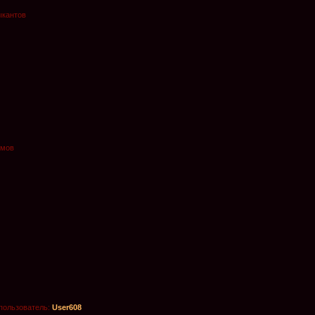
ыкантов
омов
пользователь:
User608