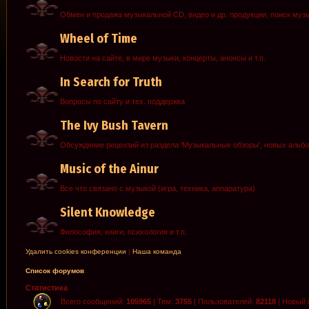
Обмен и продажа музыкальной CD, видео и др. продукции, поиск муз
Wheel of Time
Новости на сайте, в мире музыки, концерты, анонсы и т.п.
In Search for Truth
Вопросы по сайту и тех. поддержка
The Ivy Bush Tavern
Обсуждение рецензий из раздела 'Музыкальные обзоры', новых альб
Music of the Ainur
Все что связано с музыкой (игра, техника, аппаратура)
Silent Knowledge
Философия, книги, психология и т.п.
Удалить cookies конференции
|
Наша команда
Список форумов
Статистика
Всего сообщений:
105965
| Тем:
3755
| Пользователей:
82118
| Новый 