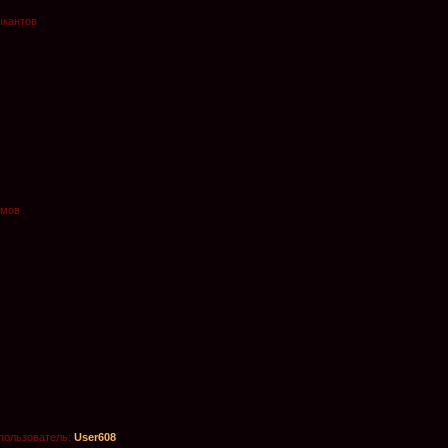
ыкантов
омов
пользователь:
User608