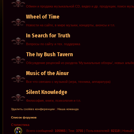
Обмен и продажа музыкальной CD, видео и др. продукции, поиск муз
Wheel of Time
Новости на сайте, в мире музыки, концерты, анонсы и т.п.
In Search for Truth
Вопросы по сайту и тех. поддержка
The Ivy Bush Tavern
Обсуждение рецензий из раздела 'Музыкальные обзоры', новых альб
Music of the Ainur
Все что связано с музыкой (игра, техника, аппаратура)
Silent Knowledge
Философия, книги, психология и т.п.
Удалить cookies конференции
|
Наша команда
Список форумов
Статистика
Всего сообщений:
105965
| Тем:
3755
| Пользователей:
82118
| Новый 