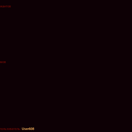
ыкантов
омов
пользователь:
User608