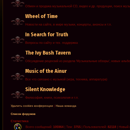
Обмен и продажа музыкальной CD, видео и др. продукции, поиск муз
Wheel of Time
Новости на сайте, в мире музыки, концерты, анонсы и т.п.
In Search for Truth
Вопросы по сайту и тех. поддержка
The Ivy Bush Tavern
Обсуждение рецензий из раздела 'Музыкальные обзоры', новых альб
Music of the Ainur
Все что связано с музыкой (игра, техника, аппаратура)
Silent Knowledge
Философия, книги, психология и т.п.
Удалить cookies конференции
|
Наша команда
Список форумов
Статистика
Всего сообщений:
105964
| Тем:
3755
| Пользователей:
82118
| Новый 