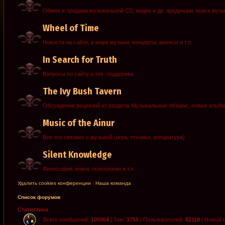
Обмен и продажа музыкальной CD, видео и др. продукции, поиск муз
Wheel of Time
Новости на сайте, в мире музыки, концерты, анонсы и т.п.
In Search for Truth
Вопросы по сайту и тех. поддержка
The Ivy Bush Tavern
Обсуждение рецензий из раздела 'Музыкальные обзоры', новых альб
Music of the Ainur
Все что связано с музыкой (игра, техника, аппаратура)
Silent Knowledge
Философия, книги, психология и т.п.
Удалить cookies конференции
|
Наша команда
Список форумов
Статистика
Всего сообщений:
105964
| Тем:
3755
| Пользователей:
82118
| Новый 