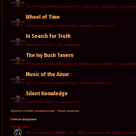
Обмен и продажа музыкальной CD, видео и др. продукции, поиск муз
Wheel of Time
Новости на сайте, в мире музыки, концерты, анонсы и т.п.
In Search for Truth
Вопросы по сайту и тех. поддержка
The Ivy Bush Tavern
Обсуждение рецензий из раздела 'Музыкальные обзоры', новых альб
Music of the Ainur
Все что связано с музыкой (игра, техника, аппаратура)
Silent Knowledge
Философия, книги, психология и т.п.
Удалить cookies конференции
|
Наша команда
Список форумов
Статистика
Всего сообщений:
105965
| Тем:
3755
| Пользователей:
82118
| Новый 