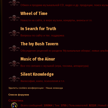
Обмен и продажа музыкальной CD, видео и др. продукции, поиск муз
Wheel of Time
Новости на сайте, в мире музыки, концерты, анонсы и т.п.
In Search for Truth
Вопросы по сайту и тех. поддержка
The Ivy Bush Tavern
Обсуждение рецензий из раздела 'Музыкальные обзоры', новых альб
Music of the Ainur
Все что связано с музыкой (игра, техника, аппаратура)
Silent Knowledge
Философия, книги, психология и т.п.
Удалить cookies конференции
|
Наша команда
Список форумов
Статистика
Всего сообщений:
105964
| Тем:
3755
| Пользователей:
82118
| Новый 