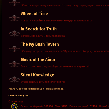
Обмен и продажа музыкальной CD, видео и др. продукции, поиск муз
Wheel of Time
Новости на сайте, в мире музыки, концерты, анонсы и т.п.
In Search for Truth
Вопросы по сайту и тех. поддержка
The Ivy Bush Tavern
Обсуждение рецензий из раздела 'Музыкальные обзоры', новых альб
Music of the Ainur
Все что связано с музыкой (игра, техника, аппаратура)
Silent Knowledge
Философия, книги, психология и т.п.
Удалить cookies конференции
|
Наша команда
Список форумов
Статистика
Всего сообщений:
105966
| Тем:
3755
| Пользователей:
82118
| Новый 