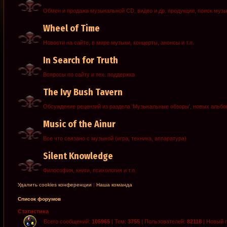
Обмен и продажа музыкальной CD, видео и др. продукции, поиск муз
Wheel of Time
Новости на сайте, в мире музыки, концерты, анонсы и т.п.
In Search for Truth
Вопросы по сайту и тех. поддержка
The Ivy Bush Tavern
Обсуждение рецензий из раздела 'Музыкальные обзоры', новых альб
Music of the Ainur
Все что связано с музыкой (игра, техника, аппаратура)
Silent Knowledge
Философия, книги, психология и т.п.
Удалить cookies конференции
|
Наша команда
Список форумов
Статистика
Всего сообщений:
105965
| Тем:
3755
| Пользователей:
82118
| Новый 