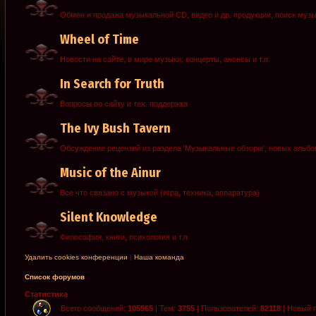
Обмен и продажа музыкальной CD, видео и др. продукции, поиск муз
Wheel of Time
Новости на сайте, в мире музыки, концерты, анонсы и т.п.
In Search for Truth
Вопросы по сайту и тех. поддержка
The Ivy Bush Tavern
Обсуждение рецензий из раздела 'Музыкальные обзоры', новых альб
Music of the Ainur
Все что связано с музыкой (игра, техника, аппаратура)
Silent Knowledge
Философия, книги, психология и т.п.
Удалить cookies конференции
|
Наша команда
Список форумов
Статистика
Всего сообщений:
105965
| Тем:
3755
| Пользователей:
82118
| Новый 