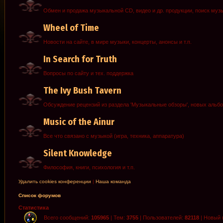
Обмен и продажа музыкальной CD, видео и др. продукции, поиск муз
Wheel of Time
Новости на сайте, в мире музыки, концерты, анонсы и т.п.
In Search for Truth
Вопросы по сайту и тех. поддержка
The Ivy Bush Tavern
Обсуждение рецензий из раздела 'Музыкальные обзоры', новых альб
Music of the Ainur
Все что связано с музыкой (игра, техника, аппаратура)
Silent Knowledge
Философия, книги, психология и т.п.
Удалить cookies конференции
|
Наша команда
Список форумов
Статистика
Всего сообщений:
105965
| Тем:
3755
| Пользователей:
82118
| Новый 