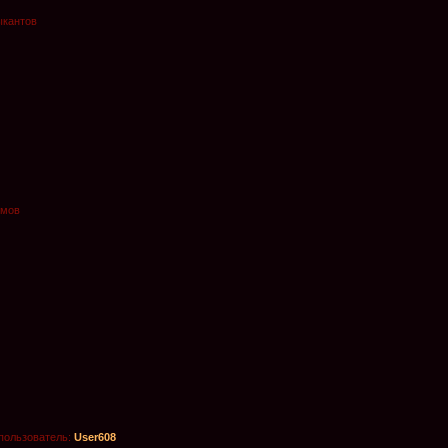
ыкантов
омов
пользователь:
User608