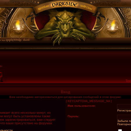
Тек
Вход
Вам необходимо авторизоваться для цитирования сообщений в этом форуме.
{ KEYCAPTCHA_MESSAGE_NA }
Имя пользователя:
Регистра
имает всего несколько минут, но
и могут быть установлены также
Пароль:
ем зарегистрироваться, вам следует
Забыли п
 что ваше присутствие на форумах
Повторно
альности