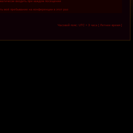
матически входить при каждом посещении
ть моё пребывание на конференции в этот раз
Часовой пояс: UTC + 3 часа [ Летнее время ]