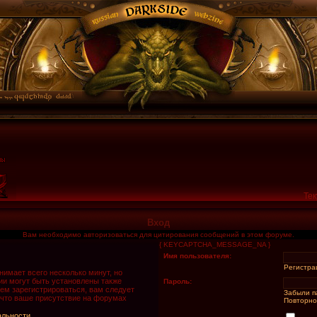
Тек
Вход
Вам необходимо авторизоваться для цитирования сообщений в этом форуме.
{ KEYCAPTCHA_MESSAGE_NA }
Имя пользователя:
Регистра
имает всего несколько минут, но
и могут быть установлены также
Пароль:
ем зарегистрироваться, вам следует
Забыли п
 что ваше присутствие на форумах
Повторно
альности