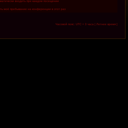
матически входить при каждом посещении
ть моё пребывание на конференции в этот раз
Часовой пояс: UTC + 3 часа [ Летнее время ]