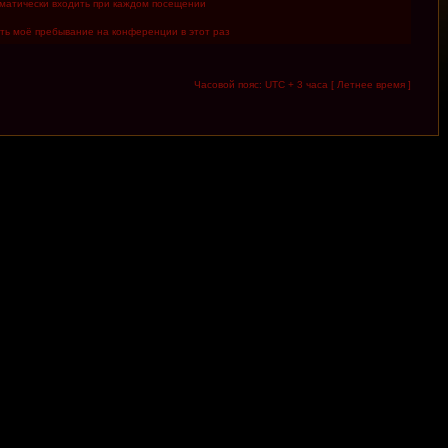
матически входить при каждом посещении
ть моё пребывание на конференции в этот раз
Часовой пояс: UTC + 3 часа [ Летнее время ]