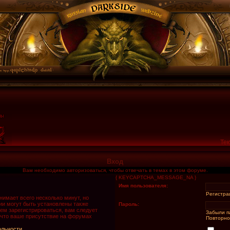
Тек
Вход
Вам необходимо авторизоваться, чтобы отвечать в темах в этом форуме.
{ KEYCAPTCHA_MESSAGE_NA }
Имя пользователя:
Регистра
имает всего несколько минут, но
и могут быть установлены также
Пароль:
ем зарегистрироваться, вам следует
Забыли п
 что ваше присутствие на форумах
Повторно
альности