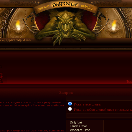
Тек
Запрос
ьтатах, и
-
для слов, которых в результатах
Искать все слова
из списка. Используйте
*
в качестве шаблона
Искать любое слово/поиск с языком з
мах производится автоматически, если вы не